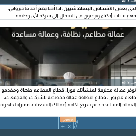
منذ 8 أيام
لدي بعض الأشخاص البنغلادشيين، اذا أحتاجهم أحد فأخبرواني،
فهم شباب أذكياء ويرغبون في الانتقال الى شركة لأي وظيفة
منذ 9 أيام
نوفر عمالة محترفة لمنشأتك فورا. قطاع المطاعم طهاة ومقدمو
طعام مدربون. قطاع النظافة عمالة مخصصة للشركات والمجمعات.
العمالة المساعدة دعم سريع لكافة أعمالك التشغيلية. مميزاتنا جاهزية
تشغيل فوري، عقود مرنة، جودة والتزام