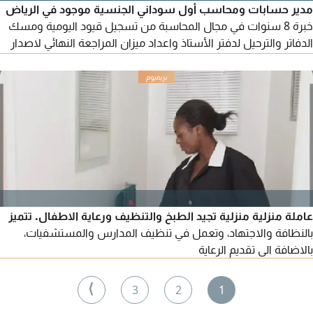
مدير حسابات ومحاسب أول سوداني الجنسية موجود في الرياض
خبرة 8 سنوات في مجال المحاسبة من تسجيل قيود اليومية ومسك
الدفاتر والترحيل لدفتر الأستاذ واعداد ميزان المراجعة النهائي لاصدار
القوائم المالية خبرة في اعداد ورفع الاقرارات الضريبية والمؤهل
للاسترداد واعداد القوائم المالية والتقارير المالية للملاك ومتابعة سير
العمل خبرة في مجال التطوير العقاري وبناء الوحدات السكنية
والمصانع وجرد ومطابقة المخزون
عاملة منزلية منزلية تجيد الطبخ والتنظيف ورعاية الاطفال. تتميز
بالنظافة والاجتهاد، وتعمل في تنظيف المدارس والمستشفيات،
بالاضافة الى تقديم الرعاية
⟩
3
2
1