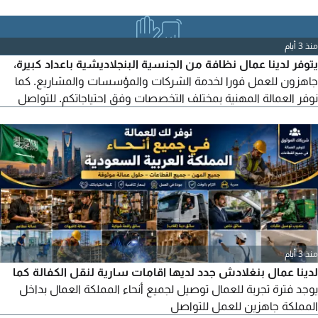
منذ 3 أيام
يتوفر لدينا عمال نظافة من الجنسية البنجلاديشية باعداد كبيرة،
جاهزون للعمل فورا لخدمة الشركات والمؤسسات والمشاريع. كما
نوفر العمالة المهنية بمختلف التخصصات وفق احتياجاتكم. للتواصل
منذ 3 أيام
لدينا عمال بنغلادش جدد لديها اقامات سارية لنقل الكفالة كما
يوجد فترة تجربة للعمال توصيل لجميع أنحاء المملكة العمال بداخل
المملكة جاهزين للعمل للتواصل