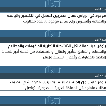
لديكم عقد جديد أو تحتاجون إلى دعم بالعمالة، تواصلوا معنا وسنوفر
لكم الحل المناسب بأسرع وقت. نوفر العمالة للشركات والمؤسسات
منذ 4 أيام
والمقاولين.
موجود في الرياض عمال مصريين للعمل في التكسير والياسه
والنظافة وألتشوين واي شيء موجود أي عدد مطلوب
منذ 7 أيام
يتوفر لدينا عمالة لكل الأنشطة التجارية الكافيهات والمطاعم
والمصانع والفنادق للتأجير والتنازل والاستفادة من خدمة أجير للعمالة
الخاصة بالمقاولات وأعمال التشييد والبناء
منذ 7 أيام
يتوفر عامل من الجنسية البنغاليه ترتيب قهوة شاي تنظيف
مكاتب متواجد في المملكة العربية السعودية التواصل