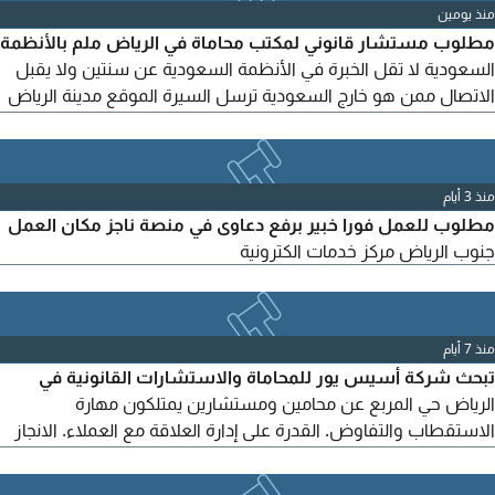
منذ يومين
مطلوب مستشار قانوني لمكتب محاماة في الرياض ملم بالأنظمة
السعودية لا تقل الخبرة في الأنظمة السعودية عن سنتين ولا يقبل
الاتصال ممن هو خارج السعودية ترسل السيرة الموقع مدينة الرياض
تحديدا حي غرناطة
منذ 3 أيام
مطلوب للعمل فورا خبير برفع دعاوى في منصة ناجز مكان العمل
جنوب الرياض مركز خدمات الكترونية
منذ 7 أيام
تبحث شركة أسيس يور للمحاماة والاستشارات القانونية في
الرياض حي المربع عن محامين ومستشارين يمتلكون مهارة
الاستقطاب والتفاوض. القدرة على إدارة العلاقة مع العملاء. الانجاز
وتحمل المسؤولية. فهما عمليا للخدمات القانونية وتطوير الأعمال.
الأولوية للكفاءة والقدرة على تحقيق قيمة فعلية، وليس لعدد سنوات