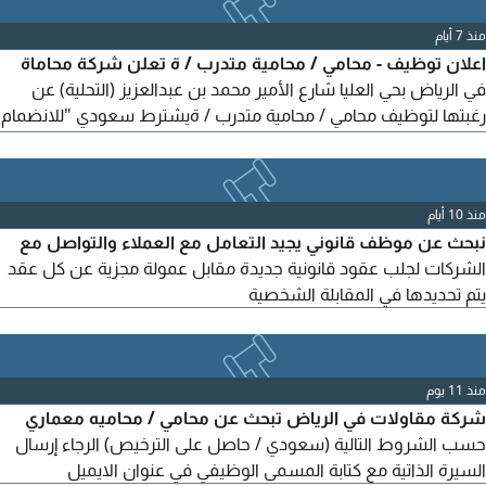
الخبرة فقط. للمهتمين، نأمل إرسال السيرة الذاتية. نبذة مختصرة عن
منذ 7 أيام
الخبرة
اعلان توظيف - محامي / محامية متدرب / ة تعلن شركة محاماة
في الرياض بحي العليا شارع الأمير محمد بن عبدالعزيز (التحلية) عن
رغبتها لتوظيف محامي / محامية متدرب / ةيشترط سعودي "للانضمام
الى فريقها. حديث التخرج - الحصول على درجة البكالوريوس في
القانون أو الشريعة بتقدير لا يقل عن جيد جدا مرتفع - لم يسبق له
العمل في أية منشأة أخرى. الالتزام بأخلاقيات المهنة وأداء المهام
منذ 10 أيام
الموكلة بدقة وانضباط. القدرة على تحمل
نبحث عن موظف قانوني يجيد التعامل مع العملاء والتواصل مع
الشركات لجلب عقود قانونية جديدة مقابل عمولة مجزية عن كل عقد
يتم تحديدها في المقابلة الشخصية
منذ 11 يوم
شركة مقاولات في الرياض تبحث عن محامي / محاميه معماري
حسب الشروط التالية (سعودي / حاصل على الترخيص) الرجاء إرسال
السيرة الذاتية مع كتابة المسمى الوظيفي في عنوان الايميل