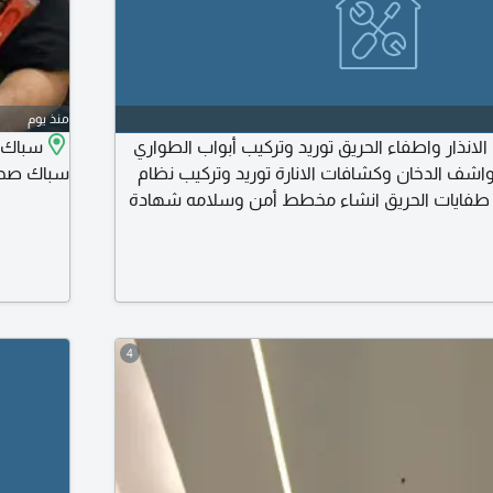
منذ يوم
لانذار واطفاء الحريق توريد وتركيب أبواب الطواري
سباك 
اشف الدخان وكشافات الانارة توريد وتركيب نظام
سباك صحي 
تبعئه طفايات الحريق انشاء مخطط أمن وسلامه شهادة
السلامة عقود صيانة - تقرير فني سلامة - اعتماد
4