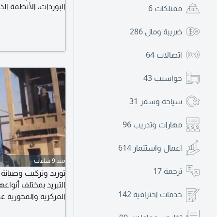
ممتلكات
6
سنوات. لا نستبدل نعي
ضريبة ومال
286
اتصالات
64
حواسيب
43
سياحة وسفر
31
مهارات وتدريب
96
اعمال واستثمار
614
منذ 9 ساعات
ترجمة
17
توريد وتركيب وصيانة ف
التبريد بمختلف أنواعه
خدمات احترافية
142
المركزية والمحورية ع
الالتزام البيئي