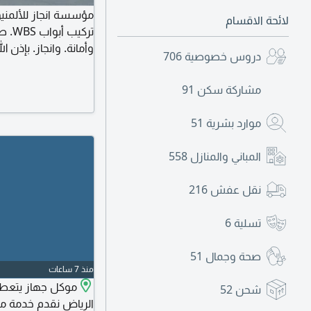
مؤسسة انجاز للألمنيوم
لائحة الاقسام
تركي
وأمانة. وانجاز. بإذن الل
دروس خصوصية
706
مشاركة سكن
91
موارد بشرية
51
المباني والمنازل
558
نقل عفش
216
تسلية
6
صحة وجمال
51
منذ 7 ساعات
موكل جهاز يتعطل
شحن
52
الرياض نقدم خدمة مت