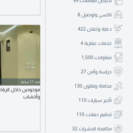
تخليص معاملات
99
تاكسي وتوصيل
8
دعاية واعلان
422
خدمات عقارية
4
مقاولات
1,500
حراسة وأمن
27
منذ 11 ساعة
محاماة وقانون
130
موجودين داخل الرياض
وأخشاب
تأجير سيارات
110
تنظيم حفلات
110
مكافحة الحشرات
32