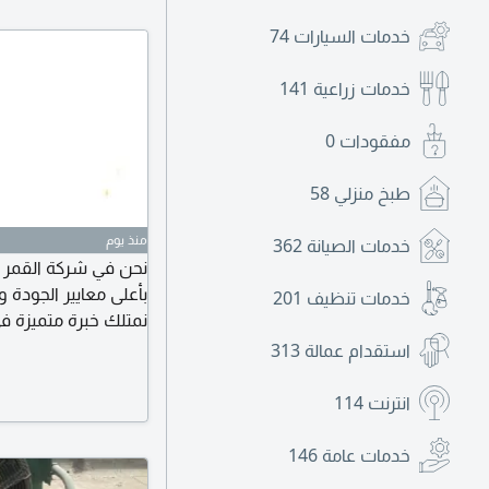
خدمات السيارات
74
خدمات زراعية
141
مفقودات
0
طبخ منزلي
58
منذ يوم
خدمات الصيانة
362
نحن في شركة القمر 
بأعلى معايير الجودة و
خدمات تنظيف
201
نمتلك خبرة متميزة في
الالتزام بالمواصفات ا
استقدام عمالة
313
خدمات الصيانة الدوري
الأداء والحفاظ على 
انترنت
114
خدمات عامة
146