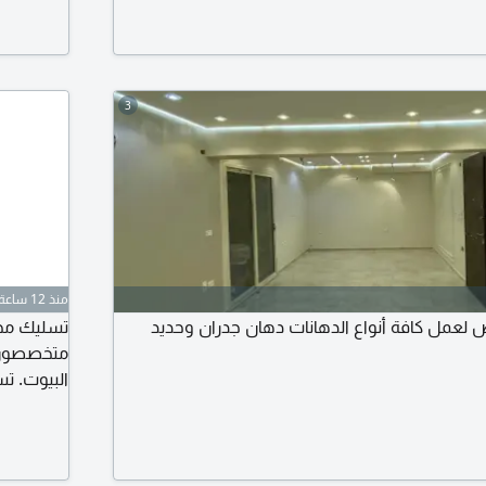
3
منذ 12 ساعة
 لعمل كافة أنواع الدهانات دهان جدران وحديد
تسليك مجا
متخصصون 
البيوت. ت
مطابخ. ت
تسليك غر
صرف حوش 