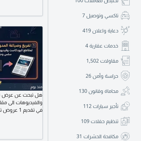
تخليص معاملات
100
بالمواعيد وأسعار من
تاكسي وتوصيل
7
دعاية واعلان
419
خدمات عقارية
4
مقاولات
1,502
حراسة وأمن
26
منذ يوم
محاماة وقانون
130
هل تبحث عن عرض تقدي
والفيديوهات الى مقال
تأجير سيارات
112
تنظيم حفلات
109
وفيديوهات اليوتيوب
جودة عالية للتواصل 
مكافحة الحشرات
31