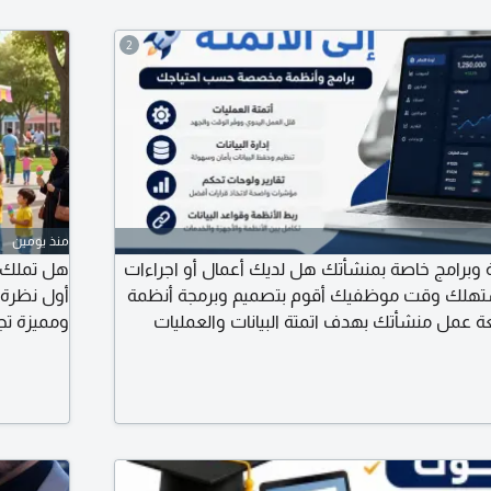
2
منذ يومين
وبرامج خاصة بمنشأتك هل لديك أعمال أو اجراءات
هل تملك س
وتستهلك وقت موظفيك أقوم بتصميم وبرمجة أنظمة
أول نظرة ن
ل منشأتك بهدف اتمتة البيانات والعمليات
ومميزة تج
والأخطاء. برامج وأنظمة ادارية أنظمة المبيعات
لسيارتك. ت
اء والموظفين قواعد بيانات وأنظمة أرشفة تقارير
مشروعك ب
وإحصائيات ولوحات تحكم Dashboard أنظمة متعددة المستخدمين
 وقواعد