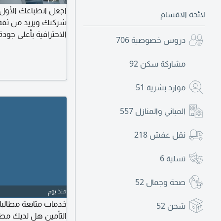
اجعل انطباعك الأول ل
لائحة الاقسام
شركتك ويزيد من ثقة 
الاحترافية بأعلى ج
دروس خصوصية
706
تصميم احترافي وجذاب.
ومميزاتك بأسلوب تسو
مشاركة سكن
92
للطباعة والارسال بصيغة
موارد بشرية
51
المباني والمنازل
557
نقل عفش
218
تسلية
6
صحة وجمال
52
منذ يوم
خدمات متابعة مطالب
شحن
52
التأمين هل لديك مطا