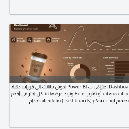
 انشاء السيرة الذاتية اعداد وتصميم سير ذاتية احترافية متوافقة
ديثة (ATS) لابراز مهاراتك وزيادة فرصك
تصميم Dashboard احترافي ب Power BI تحويل بياناتك الى قرارات ذكية.
هل لديك بيانات مبيعات أو تقارير Excel وتريد عرضها بشكل احترافي أقدم
لك خدمة تصميم لوحات تحكم (Dashboards) تفاعلية باستخدام
Microsoft Power BI تساعدك على تحليل بياناتك واتخاذ قرارات أسرع
وأكثر دقة. تشمل الخدمة تصميم Dashboard احترافي وعصري. ربط
البيانات من Excel أو قواعد البيانات. انشاء مؤشرات الأداء (KPIs) رسوم