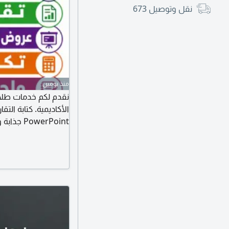
نقل وتوصيل
673
منذ يومين
نقدم لكم خدمات طلاب
الأكاديمية. كتابة الت
owerPoint
تلخيص المقررات واعد
خدمات أخرى حسب ال