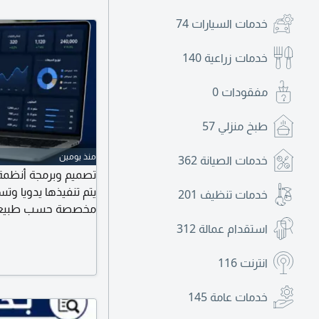
خدمات السيارات
74
خدمات زراعية
140
مفقودات
0
طبخ منزلي
57
منذ يومين
خدمات الصيانة
362
تصميم وبرمجة أنظمة 
يتم تنفيذها يدويا 
خدمات تنظيف
201
مخصصة حسب طبيعة عم
وتقليل العمل اليدوي 
استقدام عمالة
312
والمخزون إدارة العمل
انترنت
116
والفروع ربط الأنظمة
خدمات عامة
145