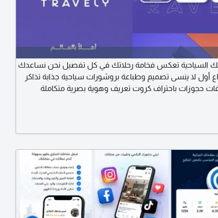
 السياحية تعكس فخامة رحلاتك في كل تفصيل نحن نساعدك
اع أول لا ينسى تصميم وطباعة بروشورات سياحية جذابة تذاكر
ت حجوزات باحتراف كروت تعريف وهوية بصرية متكاملة
اقية لتقديم العروض للعملاء ستيكرات ومواد دعائية تعزز
دة طباعة عالية تصاميم احترافية تسليم سريع لأن العميل يبدأ
أول ورقة يشوفها تواصل معنا الآن