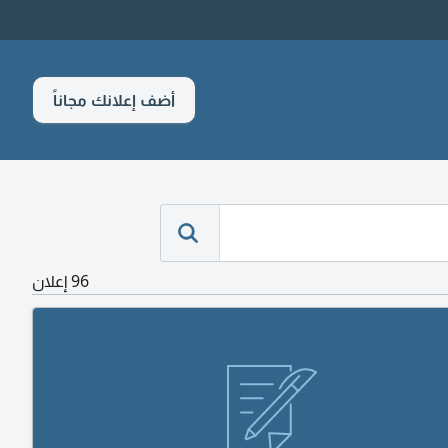
أضف إعلانك مجاناً
96 إعلان