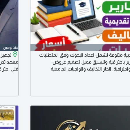
منذ يومين
ية متنوعة تشمل اعداد البحوث وفق المتطلبات
تجهيز 
قارير باحترافية وتنسيق مميز. تصميم عروض
معهد تدري
P جذابة واحترافية. انجاز التكاليف والواجبات الجامعية
فني احترا
والمدرسية. تنسيق المراجع والفهرسة. تنسيق ملفات Word وPDF.
بالكامل ت
اد الملخصات. مراجعة وتدقيق لغوي واملائي.
السعودي ف
طلب أسعار منافسة جودة عالية سرعة
وتفوز بدل
احترافي اع