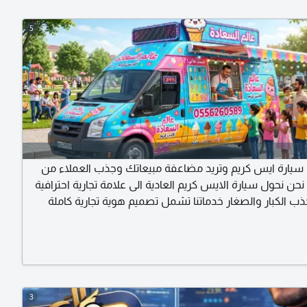
5
يارة ايس كريم وتريد مضاعفة مبيعاتك وجذب العملاء من
حن نحول سيارة الايس كريم العادية الى علامة تجارية احترافية
ذب الكبار والصغار خدماتنا تشمل تصميم هوية تجارية كاملة
غليف وتزيين السيارات في الوان واشكال ملفتة للأنظار. ابراز
شكل احترافي وجذاب. للتواصل والاستفسار
3