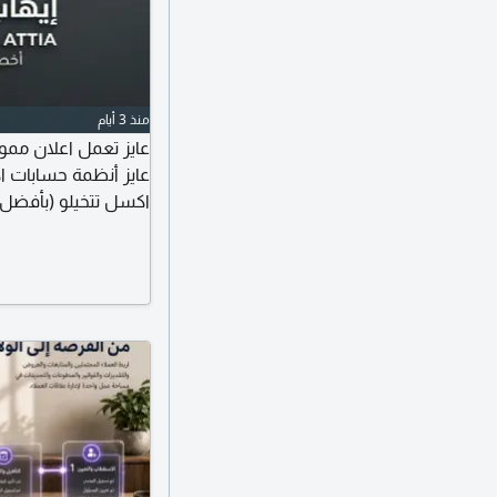
منذ 3 أيام
عايز تعمل اعلان ممول
عايز أنظمة حسابات ا
اكسل تتخيلو (بأفضل ا