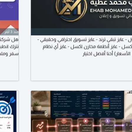
منذ 3 أيام
 - عايز تبقي ترند - عايز تسويق احترافي وحقيقي -
هل شركتك
كسل - عايز أنظمة مخازن اكسل - عايز أي نظام
تترك انطب
لأسعار) أحنا أفضل اختيار
سفر وملفا
فولدرات ر
علامتك جو
رحلته من 