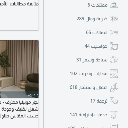
متابعة مطالبات التأم
ممتلكات
6
المستندات المطلوبة. 
المساعدة في الحصول
ضريبة ومال
289
للتواصل عبر واتساب 
اتصالات
65
حواسيب
44
سياحة وسفر
31
مهارات وتدريب
102
اعمال واستثمار
618
منذ يوم
ترجمة
17
نجار موبيليا محترف -
شغل نظيف وجودة عال
خدمات احترافية
141
حسب المقاس طاولات 
والأثاث الخشبي تشطيب