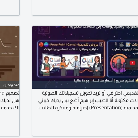
اسبة خدمة في جميع مناطق المملكة
باحترافية.
مع أنظمة التوظيف الح
منذ يومين
مي احترافي أو تريد تحويل تسجيلاتك الصوتية
ات مكتوبة أنا الطيب إبراهيم أضع بين يديك خبرتي
في تقديم 1 عروض تقديمية (Presentation) احترافية ومبتكرة للطلاب،
المعلمين، والشركات. 2 تفريغ وصياغة المدونات لمقاطع البود كاست
 بأسلوب سلس وجذاب. تسليم سريع أسعار منافسة
والطلب المباشر
بيانية