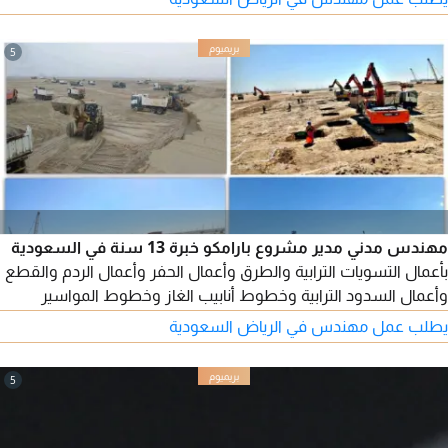
بحي الياسمين مهندس مكتب فني لمشروع مدرسة بحي طويق
5
مهندس مدني مدير مشروع بارامكو خبرة 13 سنة في السعودية
بأعمال التسويات الترابية والطرق وأعمال الحفر وأعمال الردم والقطع
وأعمال السدود الترابية وخطوط أنابيب الغاز وخطوط المواسير
وأعمال تحسين التربة والدمك الديناميكي وأعمال البنية التحتية والكباري
يطلب عمل مهندس في الرياض السعودية
والأنفاق والبرابخ والمنشاءات الخرسانية
5