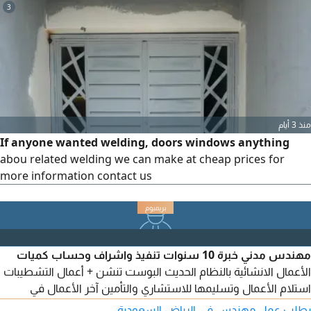
3
منذ 3 أيام
If anyone wanted welding, doors windows anything
abou related welding we can make at cheap prices for
more information contact us
مهندس مدني خبرة 10 سنوات تنفيذ واشراف وحساب كميات
الأعمال الانشائية بالنظام الحديث البوست تنشن + أعمال التشطيبات
استلام الأعمال وتسليمها للاستشاري والتأمين آخر الأعمال في
الرياض مهندس موقع لمشروع برج مهندس موقع لمشروع مدرسة
يطلب عمل مهندس في الرياض السعودية