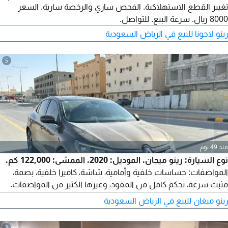
تغيير القطع الاستهلاكية. الفحص ساري والرخصة سارية. السعر
8000 ريال. سرعة البيع. للتواصل.
رينو لاجونا للبيع في الرياض السعودية
5
منذ 49 يوم
نوع السيارة: رينو ميجان. الموديل: 2020. الممشى: 122,000 كم.
المواصفات: حساسات خلفية وأمامية، شاشة، كاميرا خلفية، بصمة،
مثبت سرعة، تحكم كامل من المقود، وغيرها الكثير من المواصفات.
الحالة: أريد رش 4 قطع. مسوي جميع صيانات السيارة بالكامل
رينو ميغان للبيع في الرياض السعودية
والحمدلله. اذكروا الله.
3