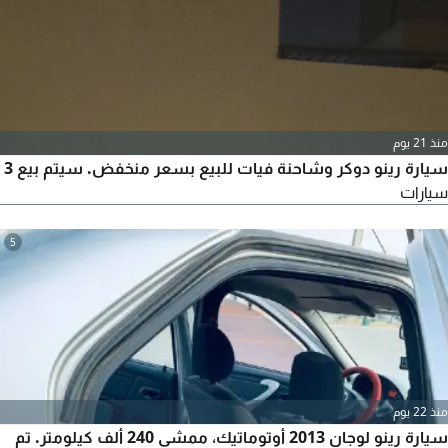
منذ 21 يوم
سيارة رينو دوكر وشاحنة فيات للبيع بسعر منخفض. سيتم بيع 3
سيارات
5
منذ 22 يوم
سيارة رينو لوجان 2013 أوتوماتيك، ممشى 240 ألف كيلومتر. تم