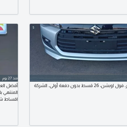
الراتب وكشف حساب آخر 3 شهور واستلم سيارتك خلال 3 أيام. للتواصل
5
منذ 27 يوم
سوزوكي دزاير استاندر، فول اوبشن، 26 قسط بدون دفعة أولى. الشركة
متكاملة -
السيارة لج