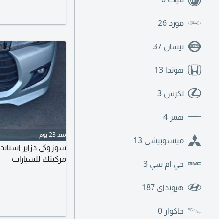
مع محمد.
فورد
26
نيسان
37
هوندا
13
لكزس
3
همر
4
منذ 23 يوم
ميتسوبيشي
13
مركبتك للسيارات
جي ام سي
3
هيونداي
187
جاكوار
0