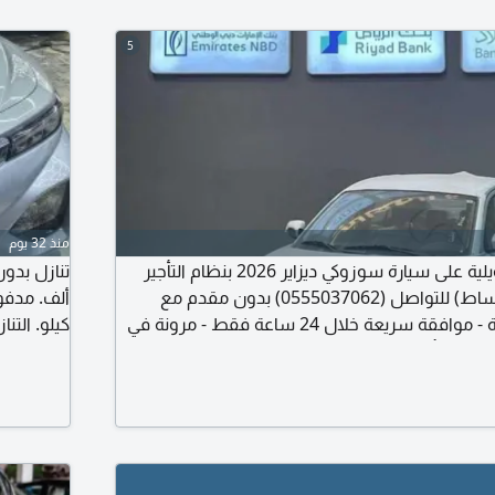
5
منذ 32 يوم
أفضل العروض التمويلية على سيارة سوزوكي ديزاير 2026 بنظام التأجير
المنتهي بالتمليك (اقساط) للتواصل (0555037062) بدون مقدم مع
اقساط شهرية مريحة - موافقة سريعة خلال 24 ساعة فقط - مرونة في
كيلو. التن
اد تصل الى 5 سنوات - تأمين شامل ضد الحوادث - خدمات صيانة
ار وأقل نسبة فائدة - بدون تحويل راتب - شحن
المملكة، ومتوفر لدينا جميع السيارات بأقل الأسعار