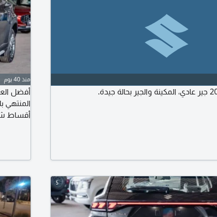
منذ 40 يوم
متكاملة -
السيارة ل
5