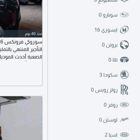
سوبارو
0
ايسوزي
16
منذ 40 يوم
بروتن
0
التأجير المنتهي بالت
الصعبة أحدث الموديل
تاتا
0
تعقيد. تأمين شامل ي
مفتاحك وانطلق. الحسب
سكودا
3
رولز رويس
0
روفر
0
اوستن
0
اسيا
2