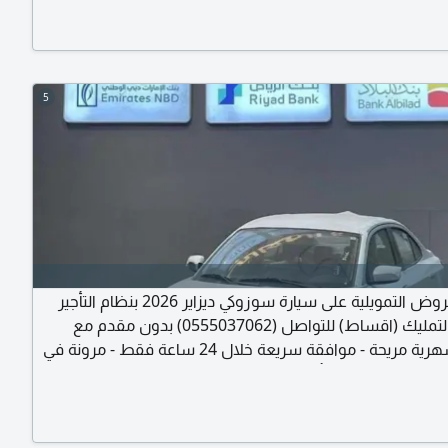
5
أفضل العروض التمويلية على سيارة سوزوكي ديزاير 2026 بنظام التأجير
المنتهي بالتمليك (اقساط) للتواصل (0555037062) بدون مقدم مع
اقساط شهرية مريحة - موافقة سريعة خلال 24 ساعة فقط - مرونة في
السداد تصل الى 5 سنوات - تأمين شامل ضد الحوادث - خدمات صيانة
 بأقل الأسعار وأقل نسبة فائدة - بدون تحويل راتب - شحن
ميع مناطق المملكة ومتوفر لدينا جميع السيارات بأقل الأسعار