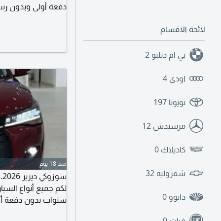
المطلوب الهوية والر
لائحة الاقسام
حساب آخر 3 أشهر. استلم سيارتك خلال 3 أيام. للتواصل أ محمد سعد
بي ام دبليو
2
اودي
4
تويوتا
197
مرسيدس
12
كاديلاك
0
منذ 18 يوم
شفروليه
32
س
دايوو
0
سنوات. كل المطلوب ا
فيات
0