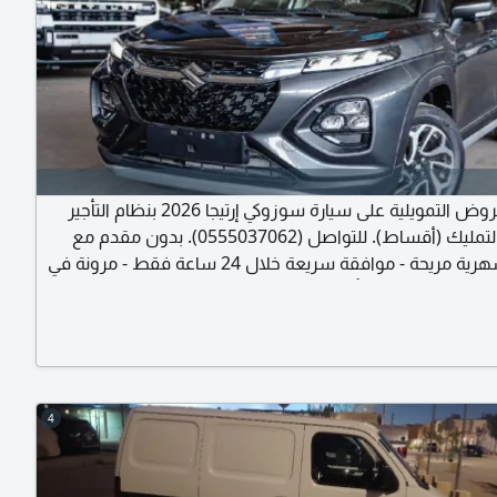
أفضل العروض التمويلية على سيارة سوزوكي إرتيجا 2026 بنظام التأجير
المنتهي بالتمليك (أقساط). للتواصل (0555037062). بدون مقدم مع
أقساط شهرية مريحة - موافقة سريعة خلال 24 ساعة فقط - مرونة في
السداد تصل إلى 5 سنوات - تأمين شامل ضد الحوادث - خدمات صيانة
 بأقل الأسعار وأقل نسبة فائدة - بدون تحويل راتب - شحن
جميع مناطق المملكة.
4