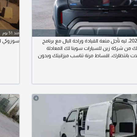
منذ 51 يوم
سوزوكي فرونكس 2026. ليه تأجل متعة القيادة وراحة البال مع برنامج
سوزوكي للإيجار موديل
مليك من شركة زين للسيارات سوينا لك المعادلة
ات بانتظارك. اقساط مرنة تناسب ميزانيتك وبدون
خليك تسوق وأنت مرتاح. اجراءات سريعة. استلم
ة علينا، والسيارة ملكك في النهاية. تواصل معنا
4