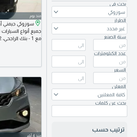
بحث في
سوزوكي
منذ يوم
الطراز
سوزوكي جيمني أوتو
غير محدد
جميع أنواع السيارات 
سنة الصنع
8 - الفر
عدد الكيلومترات
الأسعار وأقل نسبة ف
السعر
المعلن
كافة المعلنين
بحث عن كلمات
ترتيب حسب
منذ 4 أيام