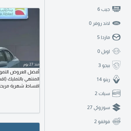
جيب
6
لاند روفر
0
مازدا
5
اوبل
0
منذ 27 يوم
بيجو
3
رينو
14
السد
سيات
2
متكاملة - بأقل الأسع
السيارة لجميع مناطق 
سوزوكي
27
فولفو
2