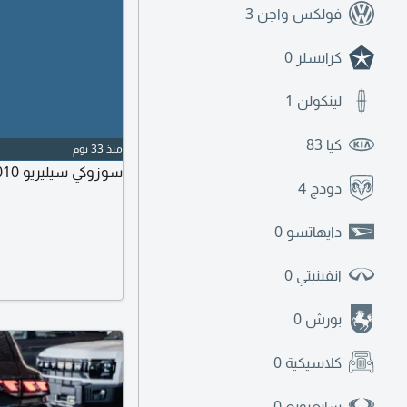
فولكس واجن
3
كرايسلر
0
لينكولن
1
كيا
83
منذ 33 يوم
سوزوكي سيليريو 2010 جير عادي، المكينة والجير بحالة جيدة.
دودج
4
دايهاتسو
0
انفينيتي
0
بورش
0
كلاسيكية
0
سانغيونغ
0