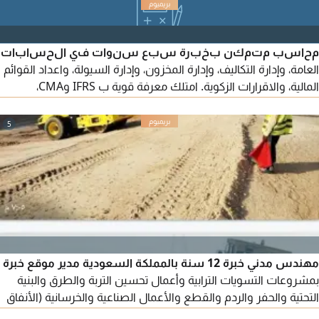
محاسب متمكن بخبرة سبع سنوات في الحسابات
العامة، وإدارة التكاليف، وإدارة المخزون، وإدارة السيولة، واعداد القوائم
المالية، والاقرارات الزكوية. امتلك معرفة قوية ب IFRS وCMA،
مهارات قوية في التحليل المالي واعداد مؤشرات الأداء (KPIs) أجيد
استخدام Power BI وMicrosoft Office وأنظمة ERP، واجادة اللغة
5
الانجليزية، ومتمكن من تطبيق أنظمة Internal Controls وتحسين
الكفاءة التشغيلية. جاهز للنقل
مهندس مدني خبرة 12 سنة بالمملكة السعودية مدير موقع خبرة
بمشروعات التسويات الترابية وأعمال تحسين التربة والطرق والبنية
التحتية والحفر والردم والقطع والأعمال الصناعية والخرسانية (الأنفاق
والكباري والبرابخ) وخوط أنابيب الغاز وخطوط المواسير والدمك