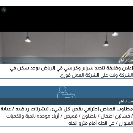
3
منذ 3 أيام
اعلان وظيفة تنجيد سراير وكراسي في الرياض يوجد سكن في
الشركة ونت على الشركة العمل فوري
منذ 3 أيام
مطلوب قصاص احترافي يقص كل شيء. تيشرتات رياضيه / عباية
/ فساتين اطفال / بنطلون / قميص / أزياء موحده بالحبة والكميات
العنوان / حي الحله أمام مترو الحله