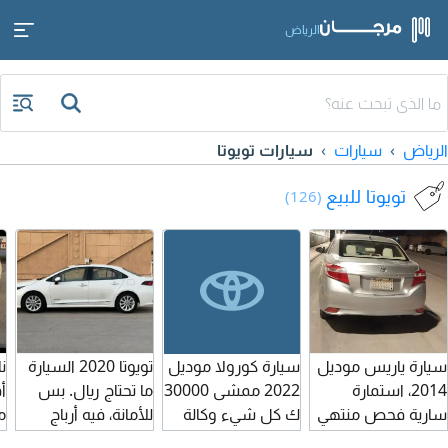
الرياض
الرياض
سيارات
سيارات تويوتا
تويوتا للبيع
(126)
سيارة ياريس موديل
سيارة كورولا موديل
تويوتا 2020 السيارة
ن
2014، استمارة
2022 ممشى 30000
ما تحتاج ريال. بس
سارية فحص منتهي
ك كل شيء وكالة
للأمانة، فيه أرباج
م
شاص ومكينة
متبقي 3 اقساط
طالعة على كلام