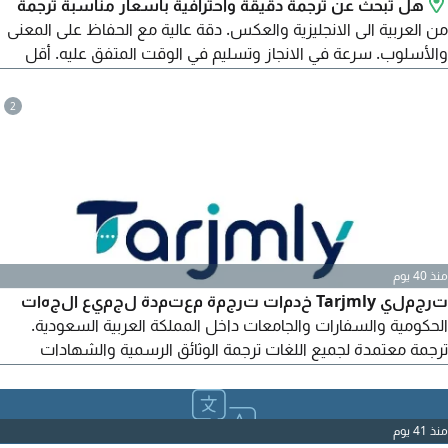
هل تبحث عن ترجمة دقيقة واحترافية بأسعار مناسبة ترجمة
من العربية الى الانجليزية والعكس. دقة عالية مع الحفاظ على المعنى
والأسلوب. سرعة في الانجاز وتسليم في الوقت المتفق عليه. أقل
الأسعار مع جودة احترافية. تنسيق الملفات بشكل أنيق وجاهز
للطباعة أو الارسال. ترجمة التقارير الطبية، العقود، الخطابات، السيرة
2
الذاتية، الشهادات، والمستندات المختلفة وترجمة فوريه للقاءات
والاجتماعات
منذ 40 يوم
ترجملي Tarjmly خدمات ترجمة معتمدة لجميع الجهات
الحكومية والسفارات والجامعات داخل المملكة العربية السعودية.
ترجمة معتمدة لجميع اللغات ترجمة الوثائق الرسمية والشهادات
والعقود سرعة في الانجاز والتسليم دقة واحترافية عالية خدمة الأفراد
والشركات تواصل معنا
منذ 41 يوم