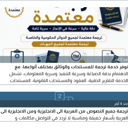
الترجمة. ترجمة سريعة فورية معتمدة كل اللغات
منذ 3 أيام
نوفر خدمة ترجمة للمستندات والوثائق بمختلف أنواعها، مع
الاهتمام بدقة الصياغة وسرعة التنفيذ وسرية المعلومات. تشمل
الخدمة التقارير الطبية. العقود والمستندات القانونية. المستندات
المحاسبية والمالية. الهوية والإقامة وجواز السفر. العلامات التجارية.
الكتب والمراجع. الأبحاث والرسائل الجامعية. المراسلات والمستندات
العامة. يتم تنفيذ العمل وفق المتطلبات المطلوبة، مع امكانية التسليم
منذ 4 أيام
الكتروانيا
ترجمة جميع النصوص من العربية الى الانجليزية ومن الانجليزية الى
العربية بأسعار خفيفة ومناسبة لا تردد في التواصل مكالمات و