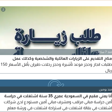
المكرمة، المدينة المنورة، جدة، أبها، العلا، جازان. لمزيد من التفاصيل،
يرجى التواصل معنا
2
منذ 7 ساعات
متاح التقديم على الزيارات العائلية والشخصية وكذلك عمل
طلبات انجاز وحجز موعد تأشيرة وحجز رحلات طيران بأقل الأسعار 150
ريال
منذ يومين
أنا يمني مقيم في السعودية عمري 35 سنة اشتغلت في حراسة
أمن حراسة مباني مراقب ومشرف مباني أمين مستودع لدى شركات
اشتغلت في بقالة اشتغلت في استراحة اشتغلت في ورشة معلم