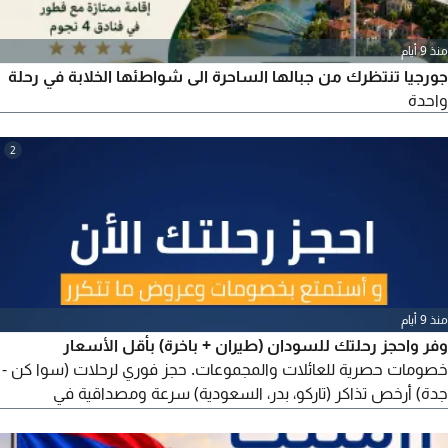
منذ 9 أيام
جورجيا تنتظرك من جبالها الساحرة الى شواطئها الخلابة في رحلة
واحدة
2
منذ 9 أيام
وفر واحجز رحلتك للسودان (طيران + باخرة) بأقل الأسعار
خصومات حصرية للعائلات والمجموعات. حجز فوري لرحلات (سوا كن -
جدة) أرخص تذاكر (تاركو، بدر، السعودية) سرعة ومصداقية في
التعامل. سعرنا يفرق. وخدمتنا تريحك السودان تذاكر - طيران باخرة