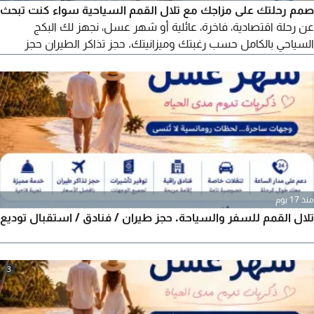
صمم رحلتك على مزاجك مع تلال القمم السياحية سواء كنت تبحث
عن رحلة اقتصادية، فاخرة، عائلية أو شهر عسل، نجهز لك البكج
السياحي بالكامل حسب رغبتك وميزانيتك. حجز تذاكر الطيران حجز
الفنادق استقبال وتوديع جولات وأنشطة سياحية بكجات مخصصة
لجميع الوجهات روسيا المغرب مصر جورجيا أذربيجان أوروبا وجميع
دول العالم كل اللي عليك تحدد وجهتك وميزانيتك والباقي علينا.
للتواصل والحجز
منذ 17 يوم
تلال القمم للسفر والسياحة. حجز طيران / فنادق / استقبال توديع
3