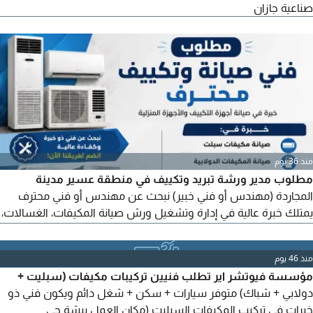
صناعية جازان
منذ 36 يوم
مطلوب مدير ورشة تبريد وتكييف في منطقة عسير مدينة
المجاردة (مهندس أو فني خبير) نبحث عن مهندس أو فني محترف
يمتلك خبرة عالية في إدارة وتشغيل ورش صيانة المكيفات، الغسالات،
والثلاجات، وذلك للعمل في محل جديد الشروط خبرة عالية - مكيفات -
دولاب - شباك - سبليت - غسالات أوتوماتيك - ثلاجات
منذ 46 يوم
مؤسسة فيوتشر اير تطلب فنيين تركيبات مكيفات (سبليت +
دولابي + شباك) متوفر سيارات + سكن + شغل دائم ويكون فني ذو
خبرات في تركيب المكيفات السبليت (مكان العمل بيشة حي