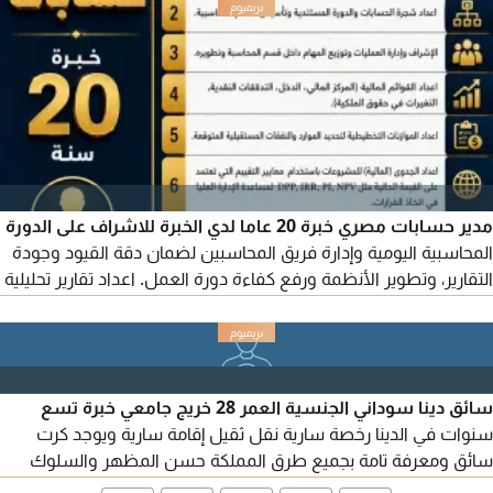
مدير حسابات مصري خبرة 20 عاما لدي الخبرة للاشراف على الدورة
المحاسبية اليومية وإدارة فريق المحاسبين لضمان دقة القيود وجودة
التقارير، وتطوير الأنظمة ورفع كفاءة دورة العمل. اعداد تقارير تحليلية
للإدارة تشمل مؤشرات الأداء والربحية والاتجاهات وتصميم نماذج
مالية للتوقعات والتدفقات النقدية، واعداد الموازنات التخطيطية
ومتابعة السيولة والالتزامات قصيرة الاجل، وتقديم توصيات لتحسين
الكفاءة وترشيد التكاليف
سائق دينا سوداني الجنسية العمر 28 خريج جامعي خبرة تسع
سنوات في الدينا رخصة سارية نقل ثقيل إقامة سارية ويوجد كرت
سائق ومعرفة تامة بجميع طرق المملكة حسن المظهر والسلوك
محافظ جدا علي السيارة ومهتم بها حسن السير والسلوك