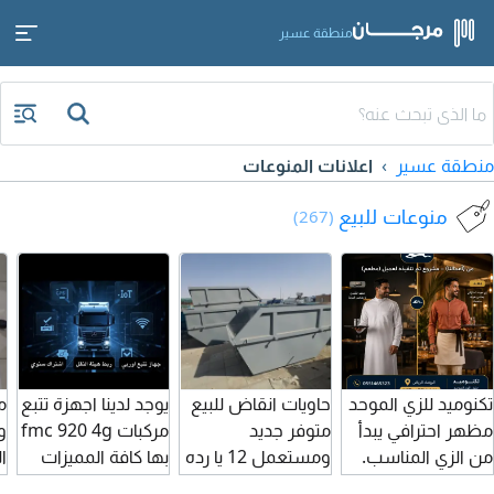
منطقة عسير
منطقة عسير
اعلانات المنوعات
منوعات للبيع
(267)
تكنوميد للزي الموحد
حاويات انقاض للبيع
يوجد لدينا اجهزة تتبع
م
مظهر احترافي يبدأ
متوفر جديد
مركبات fmc 920 4g
و
من الزي المناسب.
ومستعمل 12 يا رده
بها كافة المميزات
ا
نوفر أزياء موحدة
للبيع
ويوجد ربط بمنصة
ع