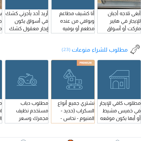
جميع الأحياء
أبغى تلاجه أجبان
أنا كشيف مطاعم
أريد أحد يأجرني كشك
ب
للتواصل
للإيجار في هايبر
وبوافي من عنده
في أسواق يكون
ج
ماركت أو أسواق
مطعم أو بوفيه
إيجار معقول كشك
م
للإيجار يتواصل معي
يعني نبيع فيه
ا
على هذا الرقم أو
الديزرت الدخان ألعاب
ا
مطلوب للشراء منوعات
(23)
يراسلني رقم
ب
ع
ا
ا
ا
م
و
نشتري جميع أنواع
مطلوب كافي للإيجار
مطلوب دباب
م
و
السكراب (حديد -
في خميس مشيط
مستخدم نظيف
ا
المنيوم - نحاس -
أو أبها يكون موقعه
مجمرك وسعر
ا
فولاذ - معدات
حلو ولو في محطة
معقول
صناعية - كيا بل)
يكون تمام
أ
بشرط تكون كميات
ا