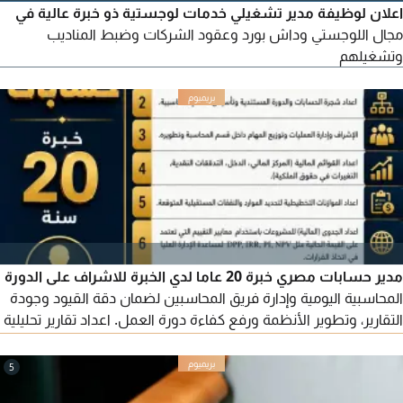
اعلان لوظيفة مدير تشغيلي خدمات لوجستية ذو خبرة عالية في
مجال اللوجستي وداش بورد وعقود الشركات وضبط المناديب
وتشغيلهم
مدير حسابات مصري خبرة 20 عاما لدي الخبرة للاشراف على الدورة
المحاسبية اليومية وإدارة فريق المحاسبين لضمان دقة القيود وجودة
التقارير، وتطوير الأنظمة ورفع كفاءة دورة العمل. اعداد تقارير تحليلية
للإدارة تشمل مؤشرات الأداء والربحية والاتجاهات وتصميم نماذج
مالية للتوقعات والتدفقات النقدية، واعداد الموازنات التخطيطية
5
ومتابعة السيولة والالتزامات قصيرة الاجل، وتقديم توصيات لتحسين