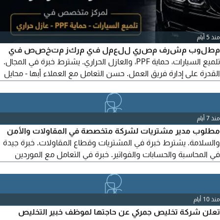
منذ 5 أيام
مطلوب مشرف مصري للعمل في مركز متخصص في
تلميع السيارات، حماية PPF، والعازل الحراري. يشترط خبرة في المجال.
القدرة على إدارة فريق العمل. حسن التعامل مع العملاء أبها - محايل
عسير - الضرس
منذ 7 أيام
مطلوب مدير مشتريات لشركة متخصصة في المقاولات والأمن
والسلامة. يشترط خبرة في المشتريات وقطاع المقاولات. خبرة جيدة
في المحاسبة والحسابات والفواتير. خبرة في التعامل مع الموردين
والتفاوض. رخصة قيادة سارية المفعول. اجادة استخدام برامج
المحاسبة والحاسب الآلي. خبرة عملية مناسبة للوظيفة
منذ 10 أيام
تعلن شركة تخليص جمركي عن حاجتها لموظف خبير التخليص