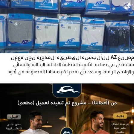
منذ ساعة
مصنع AZ للألبسة القطنية الفاخرة نحن معمل
متخصص في صناعة الألبسة القطنية الداخلية الرجالية والنسائي
والولادي الراقية، ونسعد بأن نقدم لكم منتجاتنا المصنوعة من أجود
أنواع القطن، والتي تتميز بالراحة المتانة، والتصميم العصري المناسب
لمختلف الفئات العمرية. منتجاتنا ليست شعبيه لو تدور شعبي ورخيص
فطلبك ليس لدينا) لطلب الكتالوج تواصل على الرقم - جملة