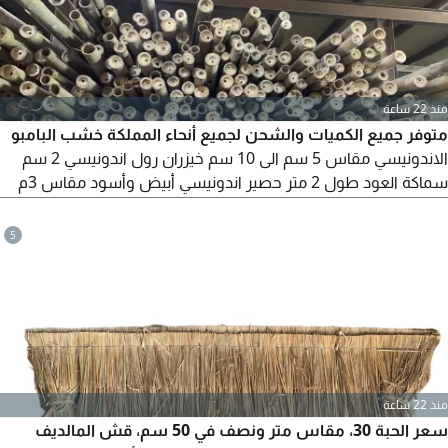
منذ 22 ساعة
متوفر جميع الكميات والشحن لجميع أنحاء المملكة خشب البامبو
الاندونيسي مقاس 5 سم الى 10 سم خيزران رول اندونيسي 2 سم
سماكة العود طول 2 متر حصير اندونيسي أبيض وأسود مقاس 3م
في 2م قش المالديف الاندونيسي مقاس 1، 5 متر في 50 سم قش
الافريقي مقاس 80 سم في 45 سم الموقع الرياض حي الرمال
5
منذ 22 ساعة
سعر الحبة 30، مقاس متر ونصف في 50 سم، قش المالديف