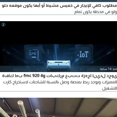
مطلوب كافي للإيجار في خميس مشيط أو أبها يكون موقعه حلو
ولو في محطة يكون تمام
2
منذ 14 ساعة
يوجد لدينا اجهزة تتبع مركبات fmc 920 4g بها كافة
المميزات ويوجد ربط بمنصة وصل بالنسبة للشاحنات لاستخراج كارت
التشغيل
5