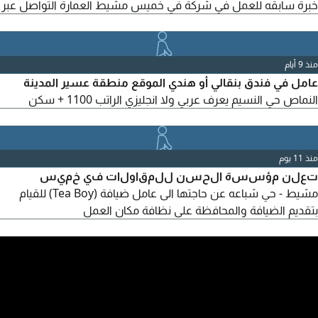
خبرة سابقه للعمل في شركة في خميس مشيط العمارة التواصل عبر
منذ 9 أيام
عامل في فندق بنقالي أو هندي الموقع منطقة عسير المدينة
النماص حي النسيم يعرف عربي ولا انجليزي الراتب 1100 + سكن
منذ 11 يوم
تعلن مؤسسة الحسن للمقاولات في خميس
مشيط - حي شباعه عن حاجتها الى عامل ضيافة (Tea Boy) للقيام
بتقديم الضيافة والمحافظة على نظافة مكان العمل