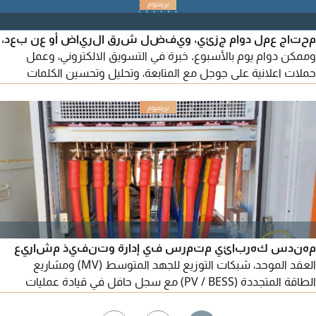
محتاج عمل دوام جزئي، ويفضل شرق الرياض أو عن بعد،
وممكن دوام يوم بالأسبوع. خبرة في التسويق الالكتروني، وعمل
حملات اعلانية على جوجل مع المتابعة، وتحليل وتحسين الكلمات
المستهدفة للوصول لأفضل نتائج وسعر وأعلى عدد تحويلات. خبرة
في عمل الحملات الاعلانية على جميع منصات السوشيال ميديا، مع
متابعة الحملات وتحسين النتائج والعائد على الاستثمار وتجربة العملاء.
معرفة بمتطلبات SEO. خبرة في إدارة المتاجر مثل سلة
مهندس كهربائي متمرس في إدارة وتنفيذ مشاريع
العقد الموحد، شبكات التوزيع للجهد المتوسط (MV) ومشاريع
الطاقة المتجددة (PV / BESS) مع سجل حافل في قيادة عمليات
الفحص والتشغيل & Testing Commissioning) وصيانة المرافق
وفق أعلى معايير الجودة والسلامة QA / QC & HSE) أبرز الكفاءات