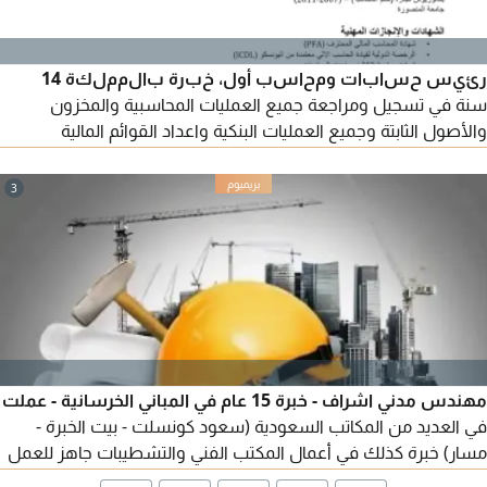
رئيس حسابات ومحاسب أول، خبرة بالمملكة 14
سنة في تسجيل ومراجعة جميع العمليات المحاسبية والمخزون
والأصول الثابتة وجميع العمليات البنكية واعداد القوائم المالية
(الميزانية) وتقارير ضريبة القيمة المضافة والزكاة والعمل علي برامج
ERP في مجالات المقاولات البنية التحتية والطرق والعقد الموحد
3
ومصانع الخرسانة والاسفلت والكسارات والبلك والانترلوك والبردورة
مهندس مدني اشراف - خبرة 15 عام في المباني الخرسانية - عملت
في العديد من المكاتب السعودية (سعود كونسلت - بيت الخبرة -
مسار) خبرة كذلك في أعمال المكتب الفني والتشطيبات جاهز للعمل
- إقامة سارية