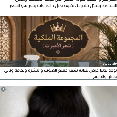
التساقط بشكل ملحوظ. تكثيف وملء الفراغات يحفز نمو الشعر
الجديد ويزيد من سمك الشعرة وكثافة الفروة. ترطيب وتنعيم عميق
يمنح شعرك لمعنا طبيعيا ويقضي على الجفاف والهيشان الناتج عن
العوامل الجوية أو الحرارة. تركيبة خفيفة وآمنة يمتصه الشعر والفروة
بسهولة دون ترك اثر دهني مزعج
منذ 28 يوم
يوجد لدينا عرض عناية شعر جميع العيوب والبشرة ونحافة وتابي
وتمارا والخصم
2