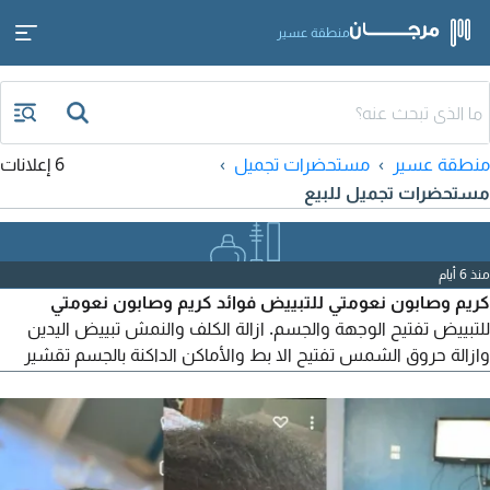
منطقة عسير
منطقة عسير
مستحضرات تجميل
6 إعلانات
مستحضرات تجميل للبيع
منذ 6 أيام
كريم وصابون نعومتي للتبييض فوائد كريم وصابون نعومتي
للتبييض تفتيح الوجهة والجسم. ازالة الكلف والنمش تبييض اليدين
وازالة حروق الشمس تفتيح الا بط والأماكن الداكنة بالجسم تقشير
الجلد الميت بالجسم وتنعيم البشرة حجمها ممتاز جدا متكاثر ومفعولها
روعة تصفي وتقشطط الجسم قشط وتنعم تجربة أي واحدة تقول لي
أنا جسمي