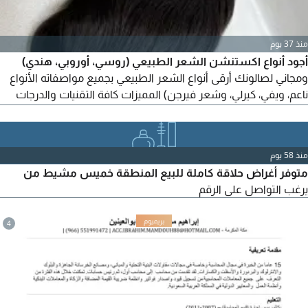
منذ 37 يوم
أجود أنواع اكستنشن الشعر الطبيعي (روسي، أوروبي، هندي)
ومجاني لصالونك أرقى أنواع الشعر الطبيعي بجميع مواصفاته الأنواع
ناعم، ويفي، كيرلي، وشعر فيرجن) المميزات كافة التقنيات والدرجات
اللونية، جودة عالية تدوم طويلا. الخدمة نوفر طلبات الجملة والمفرد
بأسعار تنافسية للصالونات ومراكز التجميل. التوصيل سريع وآمن
لكافة مدن المملكة. لطلب قائمة الأسعار والاستفسار
منذ 58 يوم
متوفر أغراض حلاقة كاملة للبيع المنطقة خميس مشيط من
يرغب التواصل على الرقم
4