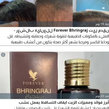
منذ 19 يوم
نقدم زيت Forever Bhringraj للعناية بالشعر -
المليء بالمكونات الطبيعية لتقوية شعرك وحمايته وتنشيطه. قل
وداعا للكسر ومرحبا بشعر أكثر صحة يتكون من أعشاب طبيعية
اورجانيك لتغذية الشعر يزيد من لمعان الشعر يساعدك على التخلص
من تساقط الشعر يزيد لمعان ونعومة الشعر
2
منذ 23 يوم
أبرز فوائد ومميزات الزيت ايقاف التساقط يعمل عشب
البهرينجراج (عشبة تقوية الشعر) على تثبيت البصيلات وتقليل