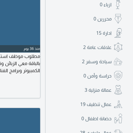
ازياء
0
محررين
0
ادارة
15
علاقات عامة
2
منذ 36 يوم
مطلوب موظف استقبا
سياحة وسفر
2
بالباقة معي الزبائن 
الكمبيوتر وبرامج ال
حراسة وأمن
0
تجربة من يتحلى بهذه
عمالة منزلية
3
الرجاء التواصل
عمال تنظيف
19
حضانة اطفال
0
عمال دليفري
28