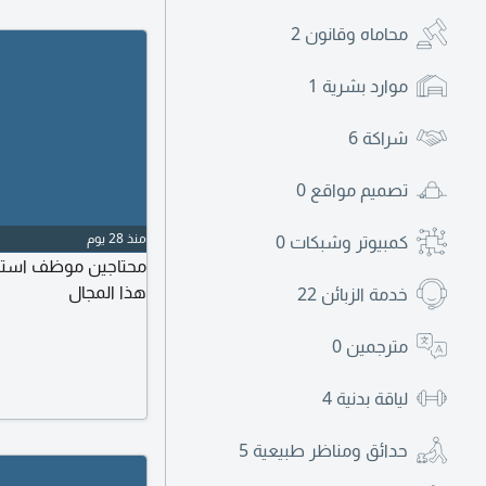
محاماه وقانون
2
موارد بشرية
1
شراكة
6
تصميم مواقع
0
منذ 28 يوم
كمبيوتر وشبكات
0
محتاجين موظف استقب
هذا المجال
خدمة الزبائن
22
مترجمين
0
لياقة بدنية
4
حدائق ومناظر طبيعية
5