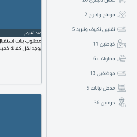
مونتاج واخراج
2
تقنيين تكييف وتبريد
5
منذ 41 يوم
مطلوب بنات استقبال 
خياطين
11
يوجد نقل كفالة خم
مقاولات
6
موظفين
13
مدخل بيانات
5
حرفيين
36