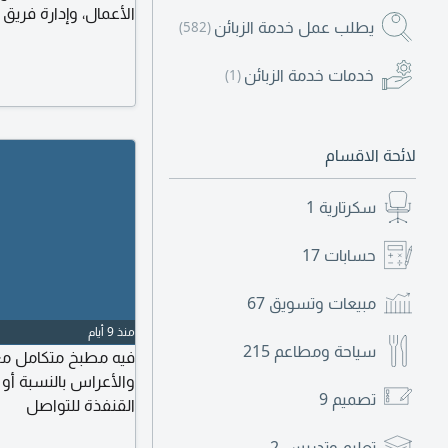
الأعمال، وإدارة فريق
يطلب عمل خدمة الزبائن
(582)
وتطوير الأداء، ومرا
تسعير المنتجات ترتيب
خدمات خدمة الزبائن
(1)
يوجد لديه خبرة داخل
مهنية
لائحة الاقسام
سكرتارية
1
حسابات
17
مبيعات وتسويق
67
منذ 9 أيام
سياحة ومطاعم
215
فيه مطبخ متكامل مع
والأعراس بالنسبة أو 
تصميم
9
القنفذة للتواصل
تعليم وتدريس
2