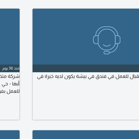
منذ 36 يوم
ال للعمل في فندق في بيشة يكون لديه خبرة في
شركة متخص
أبها - حي 
للعمل بفرو