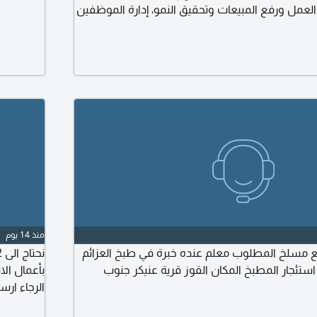
 العمل ورفع المبيعات وتحقيق النمو، إدارة الموظفين
قبة المحل والمنتجات والنواقص عمل عروض معرفة
 الرفوف كاشير باختصار تطوير للمحل رجاء الذي لا
 السعودية لا يتواصل شرط نقل الكفالة وإقامة
منذ 14 يوم
 مسلخ المطلوب معلم عنده خبرة في طبخ العزائم
استئجار المطبخ المكان القوز قرية عنيكر جنوب
بأعمال الا
الشقق الم