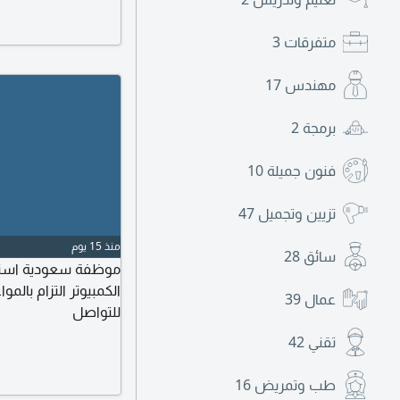
متفرقات
3
مهندس
17
برمجة
2
فنون جميلة
10
تزيين وتجميل
47
منذ 15 يوم
سائق
28
موظفة سعودية استقب
الكمبيوتر التزام با
عمال
39
للتواصل
تقني
42
طب وتمريض
16