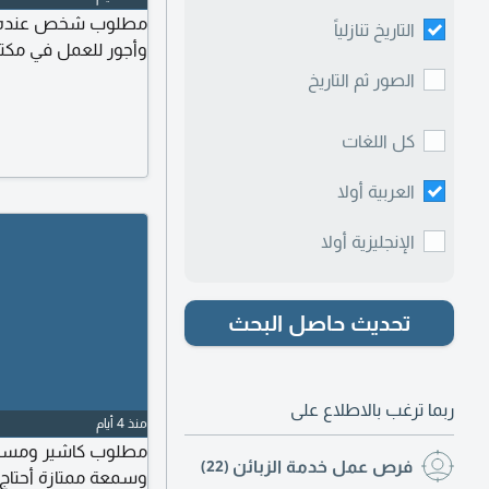
مطلوب شخص عنده خبر
التاريخ تنازلياً
وأجور للعمل في مكت
الصور ثم التاريخ
كل اللغات
العربية أولا
الإنجليزية أولا
تحديث حاصل البحث
ربما ترغب بالاطلاع على
منذ 4 أيام
مطلوب كاشير ومسؤول
فرص عمل خدمة الزبائن
(22)
وسمعة ممتازة أحتاج ف