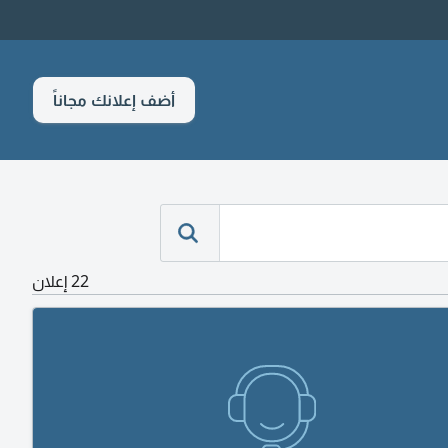
أضف إعلانك مجاناً
22 إعلان