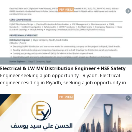
يشترط اجادة الكمبيوتر والأوفيس، الدقة، التنظيم، والالتزام. الراتب
من 2000 الى 2500
3
Electrical & LV/ MV Distribution Engineer + HSE Safety
Engineer seeking a job opportunity - Riyadh. Electrical
engineer residing in Riyadh, seeking a job opportunity in
the field of electrical engineering or occupational health
and safety (HSE) I have over 4 years of practical experience
5
in LV/ MV electrical distribution works, low current
systems, electrical distribution panels (MDB/ SMDB/ DB)
reading