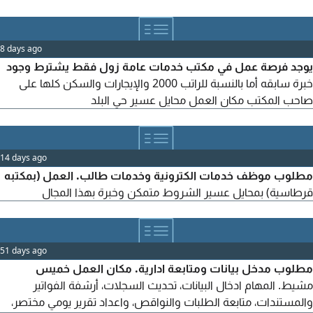
8 days ago
يوجد فرصة عمل في مكتب خدمات عامة زول فقط يشترط وجود
خبرة سابقه أما بالنسبة للراتب 2000 والإيجارات والسكن كلها على
صاحب المكتب مكان العمل محايل عسير حي البلد
14 days ago
مطلوب موظف خدمات الكترونية وخدمات طالب. العمل (بمكتبه
قرطاسية) بمحايل عسير الشروط متمكن وخبرة بهذا المجال
51 days ago
مطلوب مدخل بيانات ومتابعة ادارية. مكان العمل خميس
مشيط. المهام ادخال البيانات، تحديث السجلات، أرشفة الفواتير
والمستندات، متابعة الطلبات والنواقص، واعداد تقرير يومي مختصر،