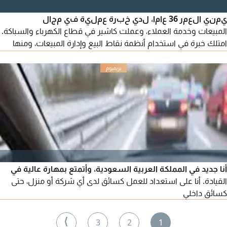
الكفالة للتواصل والتقديم للراغبين والمنطبق عليهم الشروط، يرجى
التواصل عبر الاتصال أو الواتساب على الرقم التالي
يمني العمر 36 عاما، لدي خبرة عملية في مجال
المبيعات وخدمة العملاء، وعملت كاشير في قطاع الكهرباء والسباكة.
امتلك خبرة في استخدام أنظمة نقاط البيع وإدارة المبيعات، ومنها
نظام ASAS ونظام SMACC، مع القدرة على اصدار الفواتير، واستقبال
المدفوعات، وإدارة العمليات اليومية بدقة. أتميز بحسن التعامل مع
العملاء، والالتزام بالعمل، وسرعة التعلم، والعمل بروح الفريق، والقدرة
على تحمل ضغط العمل
أنا جديد في المملكة العربية السعودية، وأتمتع بمهارة عالية في
القيادة. أنا على استعداد للعمل كسائق لدى أي شركة أو منزل، حتى
كسائق داخلي
⟩
3
2
1