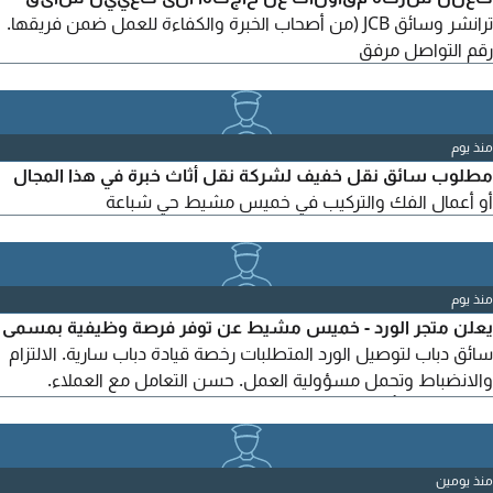
ترانشر وسائق JCB (من أصحاب الخبرة والكفاءة للعمل ضمن فريقها.
رقم التواصل مرفق
منذ يوم
مطلوب سائق نقل خفيف لشركة نقل أثاث خبرة في هذا المجال
أو أعمال الفك والتركيب في خميس مشيط حي شباعة
منذ يوم
يعلن متجر الورد - خميس مشيط عن توفر فرصة وظيفية بمسمى
سائق دباب لتوصيل الورد المتطلبات رخصة قيادة دباب سارية. الالتزام
والانضباط وتحمل مسؤولية العمل. حسن التعامل مع العملاء.
معرفة جيدة بأحياء خميس مشيط. اذا كنت ترى في نفسك الكفاءة
وترغب بالانضمام الى فريق جيان، يسعدنا استقبال طلبك. للتقديم
يرجى التواصل عبر الواتساب وارسال بياناتك
منذ يومين