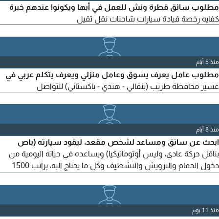
مطلوب سائق قطرة ونش للعمل في أبها ويكونوا عندهم خبرة
كفايه رخصة قيادة سيارات شاحنات نقل ثقيل
منذ 5 أيام
مطلوب عامل يعرف يسوق وعامل منزلي ويعرف يتكلم عربي في
عسير محافظة طريب (بنقالي - هندي - باكستاني) للتواصل
منذ 8 أيام
ابحث عن سائق ومساعد لشخص مقعد، ليقود سيارته (باص
بناقل حركة عادي، وليس أوتوماتيكيا) ويساعده في حياته اليومية من
دخول الحمام والترويش والتشطيف وكل ما يحتاج اليه، براتب 1500
ريال صافي، من دون احتساب الأكل والسكن والانترنت. خميس
مشيط أبها
منذ 11 يوم