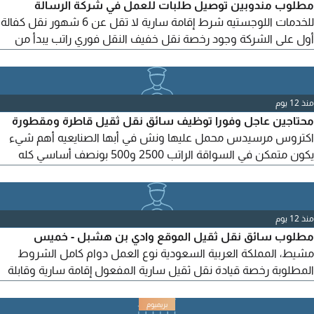
مطلوب مندوبين توصيل طلبات للعمل في شركة الرسالة
للخدمات اللوجستيه شرط إقامة سارية لا تقل عن 6 شهور نقل كفالة
أول على الشركة وجود رخصة نقل خفيف النقل فوري راتب يبدأ من
2500 سكن على الشركة سيارة على الشركة تجديد الإقامة على
الشركة شريحة نت وبنزين على الشركة التواصل للجادين فقط
منذ 12 يوم
محتاجين عاجل وفورا توظيف سائق نقل ثقيل قاطرة ومقطورة
اكتروس مرسيدس محمل عليها ونش في أبها الصنايعيه أهم شيء
يكون متمكن في السواقة الراتب 2500 و500 بونصف أساسي كله
والسكن موجود علينا جماعي ونقل كفالة بالاتفاق العمر لا يتعدى 38
ويكون من سكان الجنوب فقط أبها وخميس مشيط الجنوب كله
ويوجد حوافز وعشاء جماعي كل جمعه ويكون متمكن في سواقة
منذ 12 يوم
الدباب أو الموتوسيكل التوظيف فورا وعاجل لمن يرغب
مطلوب سائق نقل ثقيل الموقع وادي بن هشبل - خميس
مشيط، المملكة العربية السعودية نوع العمل دوام كامل الشروط
المطلوبة رخصة قيادة نقل ثقيل سارية المفعول إقامة سارية وقابلة
للنقل خبرة لا تقل عن سنة في مجال النقل الثقيل المميزات والحوافز
راتب مجزي بدل قيادة إكراميات ومكافآت على المشاوير توفر نقل