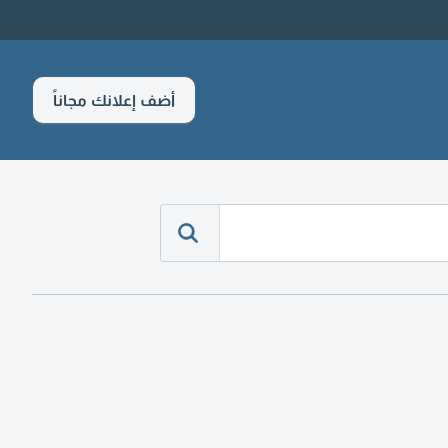
أضف إعلانك مجاناً