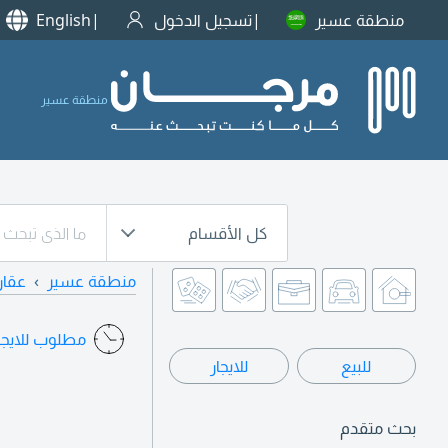
منطقة عسير
تسجيل الدخول
English
منطقة عسير
كل الأقسام
منطقة عسير
عقار
مطلوب للايجار
للبيع
للايجار
بحث متقدم