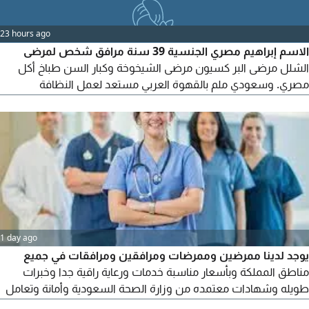
23 hours ago
الاسم إبراهيم مصري الجنسية 39 سنة مرافق شخص لمرضى
الشلل مرضى البر كسيون مرضى الشيخوخة وكبار السن طباخ أكل
مصري. وسعودي ملم بالقهوة العربي مستعد لعمل النظافة
الشخصيه بجميع أنوعها مستعد للإقامة والتنقل مع الحالة لأي مكان
1 day ago
يوجد لدينا ممرضين وممرضات ومرافقين ومرافقات في جميع
مناطق المملكة وبأسعار مناسبة خدمات ورعاية راقية جدا وخبرات
طويله وشهادات معتمده من وزارة الصحة السعودية وأمانة وتعامل
راقي وانساني كل ما عليك هو التواصل معنا وسنوفر لك جميع