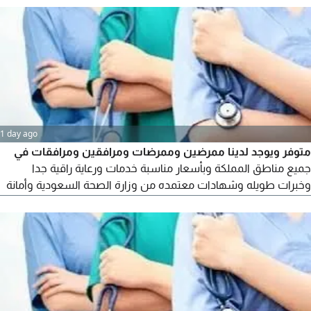
خدمات الرعاية والتمريض
1 day ago
متوفر ويوجد لدينا ممرضين وممرضات ومرافقين ومرافقات في
جميع مناطق المملكة وبأسعار مناسبة خدمات ورعاية راقية جدا
وخبرات طويله وشهادات معتمده من وزارة الصحة السعودية وأمانة
وتعامل راقي وانساني كل ما عليك هو التواصل معنا وسنوفر لك
جميع خدمات الرعاية والتمريض في المنازل والمستشفيات وأي مكان
تحب