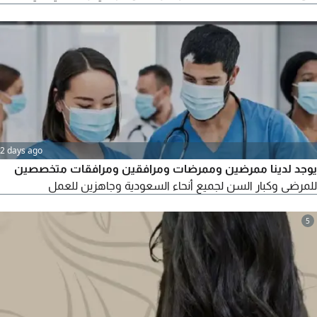
القدرة على التعامل معا جميع الحالات المرضية سواء كبار السن أو
الاطفال أو مختلف الفئات العمرية ومرافقة المريض في جميع
الحالات التي تصيبة واعطاء جميع الادوية فموي أو عضلي أو وريد
وقياس جميع العلامات الحيوية والمحافظة على نظافة المريض
الشخصية
2 days ago
يوجد لدينا ممرضين وممرضات ومرافقين ومرافقات متخصصين
للمرضى وكبار السن لجميع أنحاء السعودية وجاهزين للعمل
5