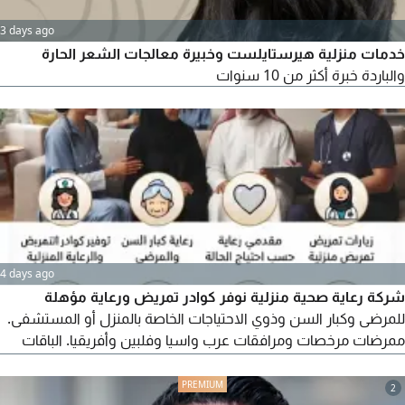
3 days ago
خدمات منزلية هيرستايلست وخبيرة معالجات الشعر الحارة
والباردة خبرة أكثر من 10 سنوات
4 days ago
شركة رعاية صحية منزلية نوفر كوادر تمريض ورعاية مؤهلة
للمرضى وكبار السن وذوي الاحتياجات الخاصة بالمنزل أو المستشفى.
ممرضات مرخصات ومرافقات عرب واسيا وفلبين وأفريقيا. الباقات
تبدأ من 3990 ريال للكادر الافريقي و5990 للآسيوي والفلبيني. خدماتنا
تمريض، زيارات منزلية، علاج طبيعي، سحب عينات، حقن، عناية جروح،
2