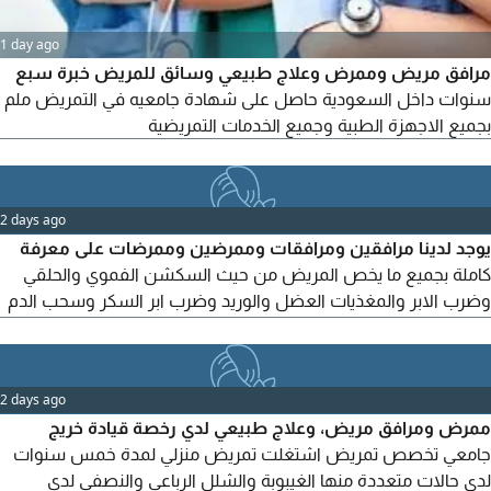
1 day ago
مرافق مريض وممرض وعلاج طبيعي وسائق للمريض خبرة سبع
سنوات داخل السعودية حاصل على شهادة جامعيه في التمريض ملم
بجميع الاجهزة الطبية وجميع الخدمات التمريضية
2 days ago
يوجد لدينا مرافقين ومرافقات وممرضين وممرضات على معرفة
كاملة بجميع ما يخص المريض من حيث السكشن الفموي والحلقي
وضرب الابر والمغذيات العضل والوريد وضرب ابر السكر وسحب الدم
وقياس العلامات الحيويه (الضغط السكر التنفس الحرارة) والاهتمام
بنظافة المريض وترويشة وتنظيفة وتحليقة ومجا رحة الجروح
المفتوحه والمغلقه وقروح الفراش وعطاء الأغذية والادوية عن
2 days ago
طريق الأنبوب الانفي أو المعدي والتعامل مع المريض بجميع حالاتة
ممرض ومرافق مريض، وعلاج طبيعي لدي رخصة قيادة خريج
جامعي تخصص تمريض اشتغلت تمريض منزلي لمدة خمس سنوات
لدى حالات متعددة منها الغيبوبة والشلل الرباعي والنصفي لدي