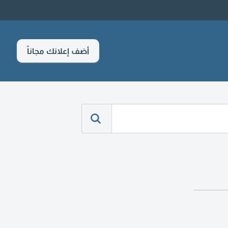
أضف إعلانك مجاناً