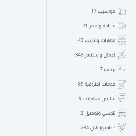
حواسيب
17
سياحة وسفر
21
مهارات وتدريب
43
اعمال واستثمار
343
ترجمة
7
خدمات احترافية
89
تخليص معاملات
9
تاكسي وتوصيل
2
دعاية واعلان
284