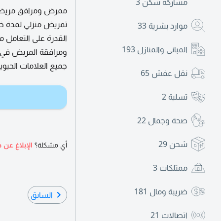
مشاركة سكن
3
ممرض ومرافق مريض،
تمريض منزلي لمدة خم
موارد بشرية
33
القدرة على التعامل م
المباني والمنازل
193
ومرافقة المريض في ج
جميع العلامات الحيو
نقل عفش
65
تسلية
2
صحة وجمال
22
شحن
29
أي مشكلة؟
الإبلاغ عن ه
ممتلكات
3
ضريبة ومال
181
السابق
اتصالات
21