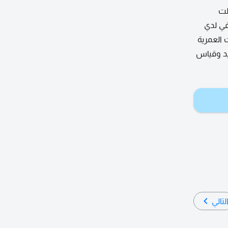
لت
في لدي
 العمرية
يد وقياس
لتالي