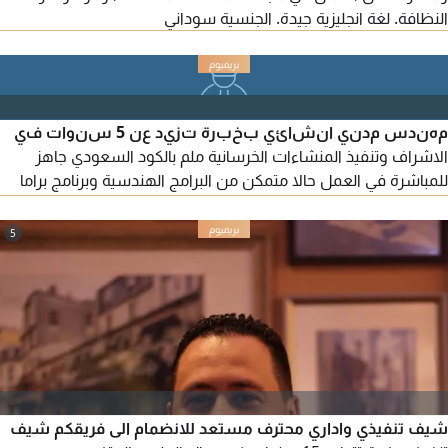
النظافة. لغة انجليزية جيدة. الجنسية سوداني
مهندس مدني انشائي بخبرة تزيد عن 5 سنوات في
الاشراف وتنفيذ المنشاءات الخرسانية ملم بالكود السعودي جاهز
للمباشرة في العمل حالا متمكن من البرامج الهندسية وبرنامج براما
فيرا Primavera p6 في عمل الجداول الزمنية مستعد للعمل في أي
منطقة في السعودية
5
شيف تنفيذي واداري محترف مستعد للانضمام الى فريقكم شيف