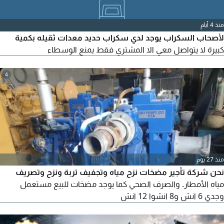
منذ 4 أيام
لأصحاب السكراب يوجد لدي سكراب حديد معدات ثقيله بكمية
كبيرة لا يتواصل معي الا المشتري فقط يمنع الوسطاء
4
منذ 27 يوم
نحن شركة تأجير مضخات نزح مياه وتجفيف تربة ونزح وتصريف
مياه الأمطار. والصرف الصحي كما يوجد مضخات للبيع مستعمل
وجدي 6 انش و8 انشوا 12 انش