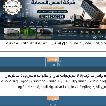
منذ 31 يوم
حاويات انقاض ونفايات من أسس الحماية للصناعات المعدنية
محاسب خبرة 8 سنوات في قطاعات متنوعة تشمل
المقاولات، الصيانة والتشغيل، النقليات، ومحطات الوقود. امتلك خبرة
في تنفيذ ومتابعة العمليات المحاسبية اليومية، اعداد القيود
والتسويات البنكية، الرواتب والمستحقات، تنفيذ أعمال الأقفال
الشهري والسنوي، اعداد ورفع الاقرارات الضريبية، المستخلصات
للمشاريع، والمساهمة الفعالة في اعداد التقارير والقوائم المالية.