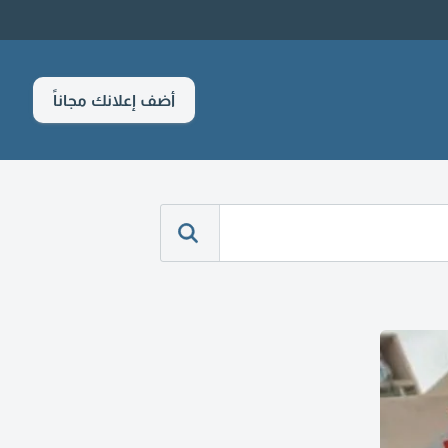
أضف إعلانك مجاناً