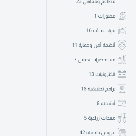
مطاعم ومقاهي
23
عطورات
1
مواد غذائية
16
أنظمة أمن وحماية
11
مستحضرات تجميل
7
الكترونيات
13
برامج تطبيقية
18
أنشطة
8
معدات زراعية
5
عروض بالجملة
42