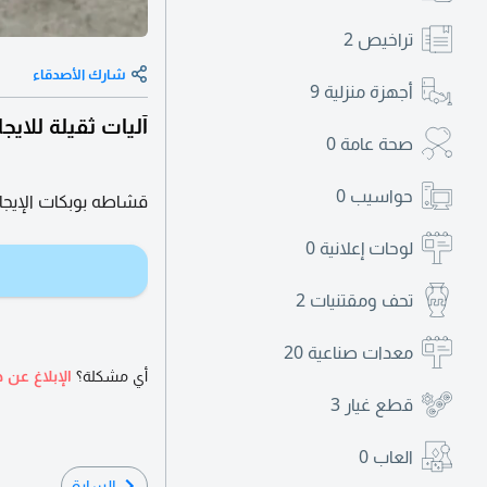
تراخيص
2
شارك الأصدقاء
أجهزة منزلية
9
آليات ثقيلة للا
صحة عامة
0
حواسيب
0
قشاطه بوبكات الإيج
لوحات إعلانية
0
تحف ومقتنيات
2
معدات صناعية
20
أي مشكلة؟
الإبلاغ عن ه
قطع غيار
3
العاب
0
السابق