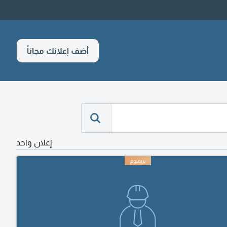
أضف إعلانك مجاناً
إعلان واحد