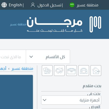
منطقة عسير
تسجيل الدخول
English
منطقة عسير
كل الأقسام
منطقة عسير
أجهز
بحث متقدم
بحث في
أجهزة منزلية
العرض