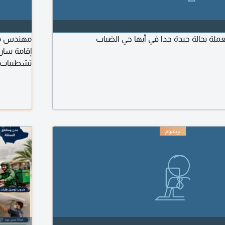
ة بحالة جيدة جدا في أبها حي الضباب
مهندس مدن
إقامة ساري
تشطيبات، ت
دهانات، نج