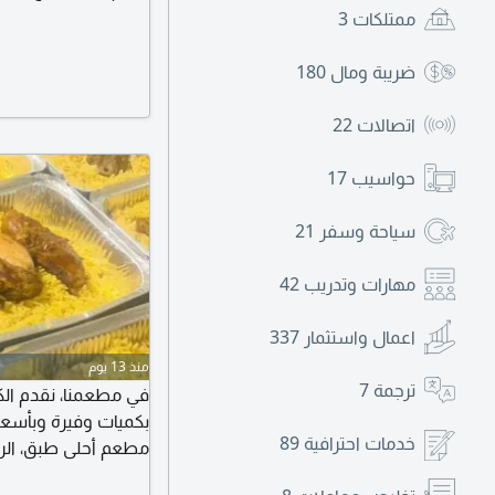
ممتلكات
3
ضريبة ومال
180
اتصالات
22
حواسيب
17
سياحة وسفر
21
مهارات وتدريب
42
اعمال واستثمار
337
منذ 13 يوم
ترجمة
7
في مطعمنا، نقدم الكب
بكميات وفيرة وبأسعا
خدمات احترافية
89
مطعم أحلى طبق، الري