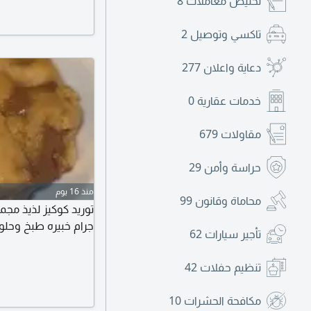
تخليص معاملات
8
تاكسي وتوصيل
2
دعاية واعلان
277
خدمات عقارية
0
مقاولات
679
حراسة وأمن
29
منذ 16 يوم
محاماة وقانون
99
جرام خبيره طبخ وحلو
تأجير سيارات
62
تنظيم حفلات
42
مكافحة الحشرات
10