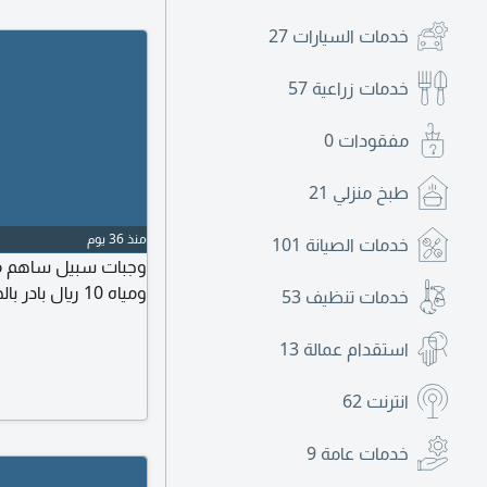
خدمات السيارات
27
خدمات زراعية
57
مفقودات
0
طبخ منزلي
21
منذ 36 يوم
خدمات الصيانة
101
وجبات سبيل ساهم مع
ومياه 10 ريال بادر بالخير
خدمات تنظيف
53
استقدام عمالة
13
انترنت
62
خدمات عامة
9