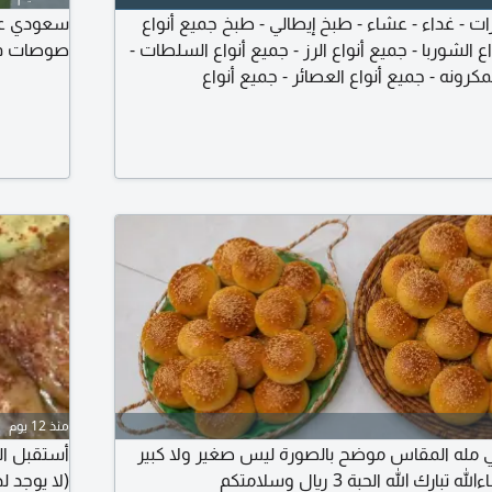
 - غداء - عشاء - طبخ إيطالي - طبخ جميع أنواع
سعودي عن
 الشوربا - جميع أنواع الرز - جميع أنواع السلطات -
صوصات فت
لمكرونه - جميع أنواع العصائر - جميع أنواع
نواع الاكلات الصحية - القهوة العربي - الشاي - واي
 أو استراحة
منذ 12 يوم
ي مله المقاس موضح بالصورة ليس صغير ولا كبير
أستقبل ال
ك الله الحبة 3 ريال وسلامتكم
(لا يوجد ل