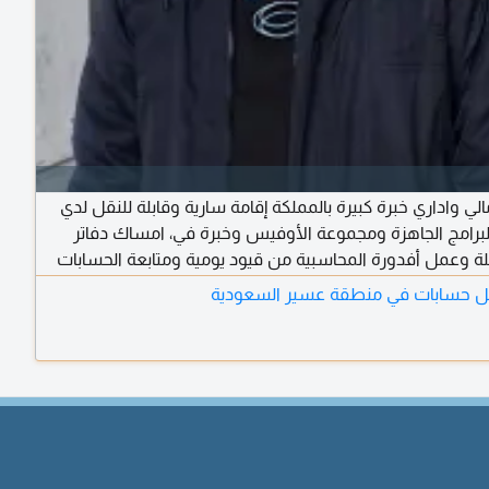
 واداري خبرة كبيرة بالمملكة إقامة سارية وقابلة للنقل لدي
لبرامج الجاهزة ومجموعة الأوفيس وخبرة في، امساك دفاتر
ة وعمل أفدورة المحاسبية من قيود يومية ومتابعة الحسابات
نة ومتابعة المناديب والتسويات البنكية ومتابعة الخزنة والعهد
 حسابات في منطقة عسير السعودية
تب مدد ورفع الاقرارات الضريبة ومتطلبات الميزانية ولدي خبرة
مخزون وتكويده وحركة الأصناف والجرد والتقارير العمل باي مكان