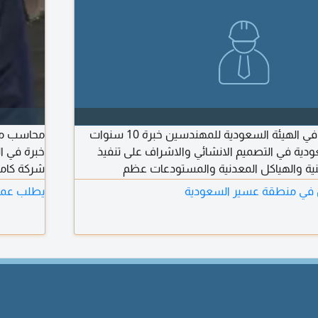
مهندس مدني عضو في الهيئة السعودية للمهندسين خبرة 10 سنوات
محاسب مالي
السعودية في التصميم الانشائي والاشراف على تنفيذ
خبرة في ا
نية والهياكل المعدنية والمستودعات عظم
شركة كامل
صة قيادة ساريتين
مدينة ودائ
ي منطقة عسير السعودية
يطلب عمل
وعمل الروا
بمتابعة ال