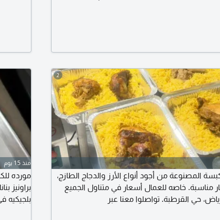
2
منذ 15 يوم
سة المصنوعة من أجود أنواع الأرز والدجاج الطازج،
مورده للك
ر مناسبة. خاصه للعمال أسعار في متناول الجميع
براونيز بن
اض، حي القرطبة. تواصلوا معنا عبر
بلجيكيه ف