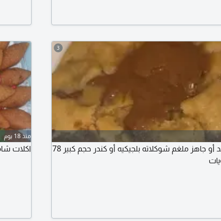
3
منذ 18 يوم
توريد كوكيز لذيذ مجمد أو جاهز ملغم شوكلاته بلجيكيه أو كندر حجم كبير 78
اكلات شام
يات