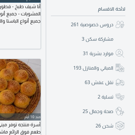
أنا شيف طبخ - فطورات
لائحة الاقسام
المشويات - جميع أنواع
جميع أنواع الباستا وا
دروس خصوصية
261
السندويشات - وجميع أ
مشروبات ساخنه - بيت
مشاركة سكن
3
موارد بشرية
31
المباني والمنازل
193
نقل عفش
63
تسلية
2
صحة وجمال
25
منذ 10 أيام
أسرة منتجه توفر مين
شحن
26
طعم فوق الرائع ماشاءالله تبار