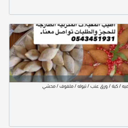
يه / كبة / ورق عنب / تبوله / ملفوف / محشي