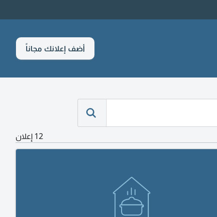
أضف إعلانك مجاناً
12 إعلان