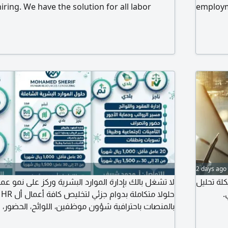
ring. We have the solution for all labor
employm
sues with annual contracts. We offer you the
Shepherd
 and smart operation. We provide 100%
Safe, pu
ready to start immediately under an annual
m to meet the needs of businesses,
 factories across the Kingdom.
2 days ago
لة تحليل
لا تشغل بالك بإدارة الموارد البشرية وركز على نمو 
ي
وك
بالمنصات باحترافية شؤون موظفين، اللوائح، الحضور، وا
وتنمية
المنصات الحكومية (قوى، مدد، ابشر أفراد / أعمال، والت