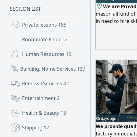
We are Providi
SECTION LIST
mason all kind o
in need to hire sk
Private lessons
185
you to make thing
feel free to conta
Roommate Finder
2
Human Resources
19
Building, Home Services
137
Removal Services
42
Entertainment
2
Health & Beauty
13
36 days ago
We provide quali
Shipping
17
factory immediate