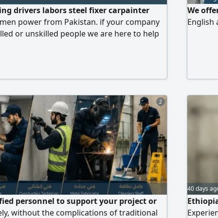
ng drivers labors steel fixer carpainter
We offer
f men power from Pakistan. if your company
English 
illed or unskilled people we are here to help
s easy for your recruitment process. please
ct
2
40 days ag
fied personnel to support your project or
Ethiopi
ly, without the complications of traditional
Experien