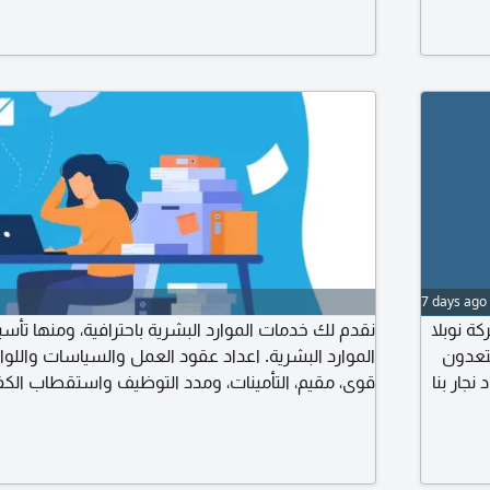
1000 ريال حتى 30 عامل 1500 ريال
7 days ago
ة نوبلا
نقدم لك خدمات الموارد البشرية باحترافية، ومنها ت
تعدون
الموارد البشرية. اعداد عقود العمل والسياسات واللوا
جار بنا
قوى، مقيم، التأمينات، ومدد التوظيف واستقطاب الك
 على
الرواتب والاجازات والمستحقات. تمهير والتدريب التعا
حياتي مدير
والدعم في جميع اجراءات الموارد البشرية