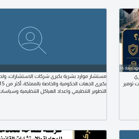
16 days ag
ري
مستشار موارد بشرية بكبرى شركات الاستشارات، ولد
ت توفير
التطوير التنظيمي واعداد الهياكل التنظيمية وسياسات 
وهندسة العمليات واجراءات العمل، ادارة الأداء، الأو
وتحديث سلم الرواتب، اذا كنت ترغب في الحصول عل
احترافية في أي من مجالات وأقسام الموارد البشرية ال
التواصل معي