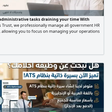
administrative tasks draining your time With
s Trust, we professionally manage all government HR
, allowing you to focus on managing your operations
wing your company. Qiwa platform management -
nd Wage Protection System (WPS) services - Muqeem
ent, visas, and government services
o