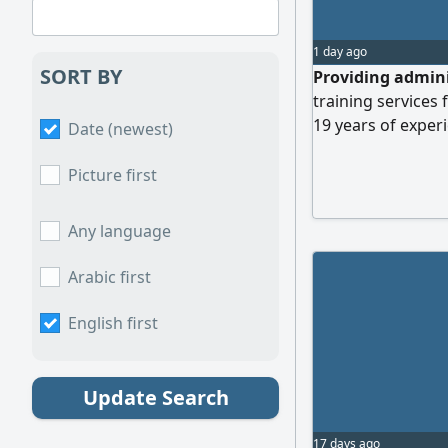
1 day ago
SORT BY
Providing admini
training services 
19 years of exper
Date (newest)
capacity building.
individual profes
Picture first
delivery, and lead
Any language
Arabic first
English first
Update Search
17 days ago