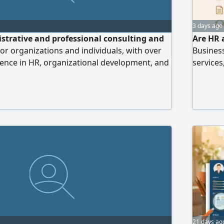
3 days ago
strative and professional consulting and
Are HR 
for organizations and individuals, with over
Busines
ience in HR, organizational development, and
services
 Services include institutional consulting,
and gro
sional and personal development, training
Mudad a
ersh
managem
21 days ag