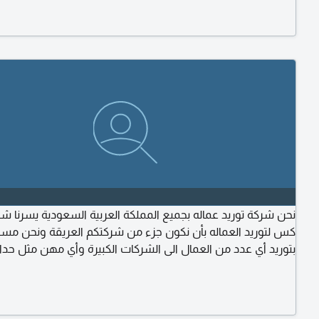
المواهب، مؤشرات الأداء (KPIs) وتحسين تجربة العميل والموظف
نحن شركة توريد عماله بجميع المملكة العربية السعودية يسرنا شرك
كس لتوريد العماله بأن نكون جزء من شركتكم العريقة ونحن مس
بتوريد أي عدد من العمال الى الشركات الكبيرة وأي مهن مثل حداد ن
مبلط سباك مليس نقاش وأي مهن أخرى للتواصل يرجى الاتصال
الرقم التالي 056340776 نحن شريك الأفضل خبرة في المجال ت
الشركة