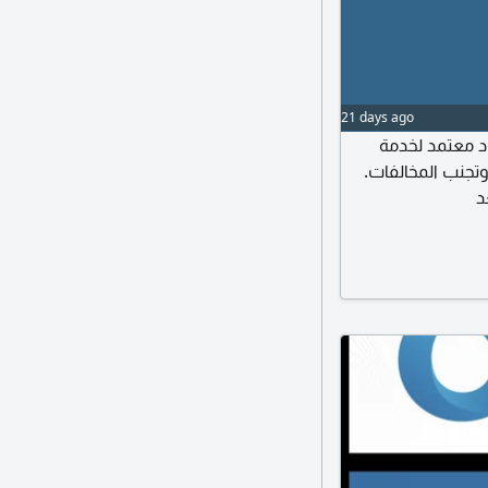
21 days ago
د معتمد لخدمة
وتجنب المخالفات
د