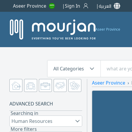
Aseer Province
Sign In
العربية
Aseer Province
All Categories
Aseer Province
ADVANCED SEARCH
Searching in
Human Resources
More filters