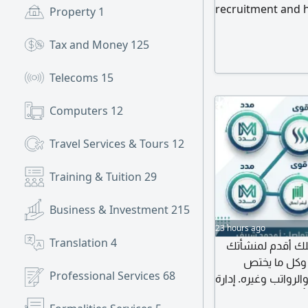
recruitment and hi
Property
1
supply service is
optimal solution
Tax and Money
125
compliant labor, 
contracting syste
Telecoms
15
institutions, and
Computers
12
Travel Services & Tours
12
Training & Tuition
29
Business & Investment
215
23 hours ago
Translation
4
عملك أقدم لمنشأتك
حلولا متكاملة بدوام جزئي لتخليص كافة أعمال أل HR ل ما يختص
Professional Services
68
لرواتب وغيره. إدارة
أمينات) متابعة