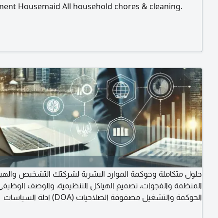
ent Housemaid All household chores & cleaning.
 Experienced in livestock & sheep care. Private Driver
nctual, and disciplined. Contact directly via
حلول متكاملة وحوكمة الموارد البشرية لشركتك التشخيص والهيك
المنظمة والفجوات، تصميم الهياكل التنظيمية، والوصف الوظيف.
الحوكمة والتشغيل مصفوفة الصلاحيات (DOA) ادلة السياسات
والاجراءات، وهندسة تدفق سير العمل. رأس المال البشري انتقاء 