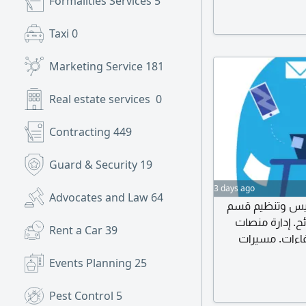
Formalities Services
5
مكتب العمل، النطاقات، والتأمينات تأشيرات وغيره. الباقات 20 عامل فأقل
Taxi
0
Marketing Service
181
Real estate services
0
Contracting
449
Guard & Security
19
3 days ago
Advocates and Law
64
أسيس وتنظيم قسم
ئح. إدارة منصات
Rent a Car
39
فاءات. مسيرات
وني. الاستشارات
Events Planning
25
Pest Control
5