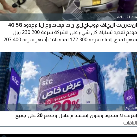
منذ 21 ساعة
انترنت ألياف موبايلي نت مفتوح لا محدود 4G 5G
مودم تمديد تسليك كل شيء على الشركة سرعة 200 230 ريال
شهريا مدى الحياة سرعة 300 172 لمدة ثلاث أشهر سرعة 400 207
لمدة ثلاث أشهر سرعة 500 241 لمدة ثلاث أشهر المودم التمديد
تسليك مجانا صيانة مجانا
منذ يوم
انترنت لا محدود وبدون استخدام عادل وخصم 20 علي جميع
الباقات