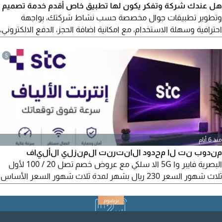
هل عندك شركة وتفكر يكون لها تطبيق خاص أقدم خدمة تصميم
وتطوير تطبيقات جوال مخصصة حسب نشاط شركتك، بواجهة
احترافية وسهلة الاستخدام، مع امكانية اضافة الحجز، الدفع الالكتروني،
الاشعارات، ولوحة تحكم للإدارة. اذا حاب تعرف أكثر أو تشوف نموذج
من أعمالي، تواصل معي
5
منذ 6 أيام
مندوب نت لا محدود الانترنت المنزلي الألياف
البصرية فايبر وا 5G الا سلكي مع عروض خصم تصل 20 / 100 لأول
ثلاث شهور السعر 230 ريال بشهر لمدة ثلاث شهور السعر الأساس
287 ريال