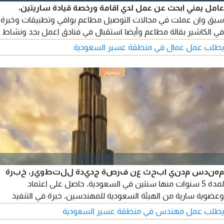
عامل يمني ابحث عن عمل لدي اقامة ورخصة قيادة ساريتين،
سبق وان عملت في مجالات التوصيل مطاعم بوافي وتطبيقات وخبرة
في الكاشير بقالة مطاعم وأيضا استقبال في فنادق اعمل بجد ونشاط
متواجد في الدمام
يطلب عمل عمال في منطقة عسير السعودية
مهندس مدني ابحث عن فرصة جديدة للتطوير، خبرة
لمدة 5 سنوات منها سنتين في السعودية. حاصل على اعتماد
وعضوية سارية من الهيئة السعودية للمهندسين. خبرة في التنفيذ
وإدارة المواقع والاشراف واستلام جميع بنود الأعمال لمشاريع
يطلب عمل مهندس في منطقة عسير السعودية
الانشاءات والبنية التحتية (العقد الموحد) وإدارة المواقع لدي قابلية