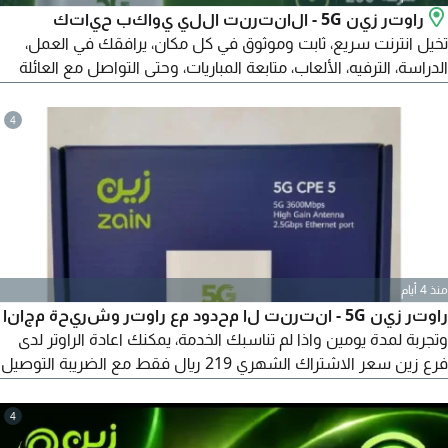
راوتر زين 5G - الانترنت اللي يواكب حياتك
تخيل انترنت سريع، ثابت وموثوق في كل مكان، يرافقك في العمل،
الدراسة، الترفيه، الألعاب، متابعة المباريات، وحتى التواصل مع العائلة
والأصدقاء بكل سهولة. هذا بالضبط ما يقدمه لك راوتر زين 5G.
السعر الشهري 239 ريال فقط التوصيل مجاني لبابك تجربة لمدة
4
يومين (48 ساعة) واذا لم تناسبك الخدمة، يمكنك اعادة الراوتر لدى
فرع زين واسترجاع المبلغ بالكامل فورا
منذ 4 أيام
راوتر زين 5G - انترنت لا محدود مع راوتر وشريحة مجانا
وتجربة لمدة يومين واذا لم تناسبك الخدمة، يمكنك اعادة الراوتر لدى
فرع زين سعر الاشتراك الشهري 219 ريال فقط مع الضريبة التوصيل
والتركيب مجاني
4