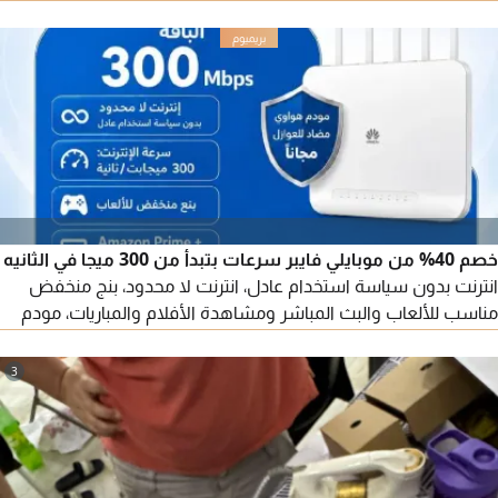
ألياف
خصم 40% من موبايلي فايبر سرعات بتبدأ من 300 ميجا في الثانيه
انترنت بدون سياسة استخدام عادل، انترنت لا محدود، بنج منخفض
مناسب للألعاب والبث المباشر ومشاهدة الأفلام والمباريات، مودم
هواوي ضد العوازل مجانا، امكانية تقسيط جوال آيفون أم اندرويد، أول
3 أشهر 172.5 ريال فقط (شامل الضريبة) بعد العرض 287 ريال
3
شهريا (شامل الضريبة) التركيب والتأسيس مجاني