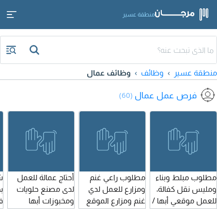
منطقة عسير
منطقة عسير
وظائف
وظائف عمال
فرص عمل عمال
(60)
مطلوب مبلط وبناء
مطلوب راعي غنم
أحتاج عمالة للعمل
ش
ومليس نقل كفالة،
ومزارع للعمل لدي
لدى مصنع حلويات
ب
للعمل موقعي أبها /
غنم ومزارع الموقع
ومخبوزات أبها
ف
عسير
أبها / عسير
أ