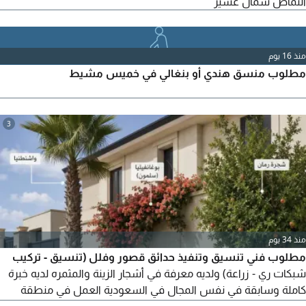
النماص شمال عسير
منذ 16 يوم
مطلوب منسق هندي أو بنغالي في خميس مشيط
3
منذ 34 يوم
مطلوب فني تنسيق وتنفيذ حدائق قصور وفلل (تنسيق - تركيب
شبكات ري - زراعة) ولديه معرفة في أشجار الزينة والمثمره لديه خبرة
كاملة وسابقة في نفس المجال في السعودية العمل في منطقة