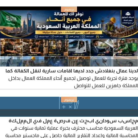
والتجهيزات الانشائية بدءا من التفاوض مع العملاء واعداد المقترحات
والعقود، وحتى شراء المواد والتسليم واغلاق العقود. قمت بإدارة
العديد من العقود التي تقدر بملايين الريالات السعودية، ونجحت في
قيادة الشركات لفتح أسواق جديدة
لدينا عمال بنغلادش جدد لديها اقامات سارية لنقل الكفالة كما
يوجد فترة تجربة للعمال توصيل لجميع أنحاء المملكة العمال بداخل
المملكة جاهزين للعمل للتواصل
محاسب سوداني ابحث عن فرصة عمل في المملكة
العربية السعودية محاسب محترف بخبرة عملية ثمانية سنوات في
المحاسبة المالية واعداد التقارير المالية حاصل علي ماجستير محاسبة