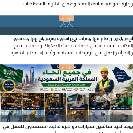
وإدارة المواقع، متابعة التنفيذ وضمان الالتزام بالمخططات
والمواصفات الفنية وفق اللوائح والكود السعودي، مع مهارة في حل
المشكلات الميدانية والتنسيق بين الفرق. كما امتلك خبرة في التصميم
الانشائي واعداد المخططات الانشائية والنوتة الحسابية باستخدام
البرامج الهندسية الحديثة. متاح للعمل فورا
أخصائي نظم معلومات جغرافية ومساح عملت في
المكاتب المساحية على خدمات تحديث الصكوك وخدمات الدمج
والتجزئة واعمل على الرفوعات المساحية وأجيد استخدام الاجهزة
المساحية - Gps - Level وأجيد اتقان البرامج الهندسية AutoCAD
Civil 3d - arc Map، ومعتمد بالهيئة السعودية للمهندسين إقامة
ورخصة سارية جاهز للعمل
يوجد لدينا سائقين سيارات ذو خبرة عالية، مستعدون للعمل في