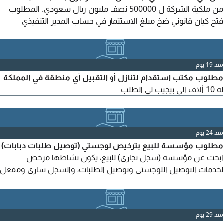
من ملكية الشركة ل 500000 نصف مليون ريال سعودي. المطلوب
فتح كيان قانوني ضخ مبلغ الاستثمار في حساب المدير التنفيذي
منذ 19 يوم
مطلوب مكتب استقدام لتنازل أو التقبيل أي منطقة في المملكة
له 10 ألاف الى بيجيب لي الطلب
منذ 24 يوم
مطلوب مؤسسة للبيع بترخيص لوجستي (توصيل طلبات دبابات)
ابحث عن مؤسسة (سجل تجاري) للبيع، يكون نشاطها مرخص
لخدمات التوصيل اللوجستي وتوصيل الطلبات، والسجل ساري ومفعل
ولا يحتاج تجديد أو اجراءات اضافية. المطلوب سجل تجاري قائم بنشاط
لوجستي / توصيل طلبات - السجل ساري المفعول وخال من
المخالفات - جاهز للنقل الفوري الجدية فقط، للتواصل الجاد الرجاء
منذ 29 يوم
المراسلة مع تفاصيل المؤسسة