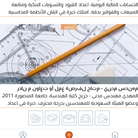
الحسابات المالية اليومية، اعداد القيود والتسويات البنكية ومتابعة
المبيعات والفواتير بدقة. امتلك خبرة في اتقان الأنظمة المحاسبية
المالية وبرامج الأوفيس. أتميز بالدقة التامة والانضباط في المواعيد
والسرية التامة. جاهز للعمل فوارا
مهندس مدني - متاح لفرصة عمل أو تعاون م نادر
المهدي مهندس مدني - خريج كلية الهندسة، جامعة المنصورة 2011،
وعضو الهيئة السعودية للمهندسين بدرجة محترف. خبرة في اعداد
وتسعير العروض الفنية والمالية للمشاريع الحكومية والخاصة، وحصر
الكميات واعداد BOQ وتسعير مشاريع الإنشاءات والتشطيبات
والتشغيل والصيانة. خبرة في اعداد وتجهيز المنافسات والتقديم على
منصة اعتماد ومنصة فرص بالاضافة الى اعداد نسبة