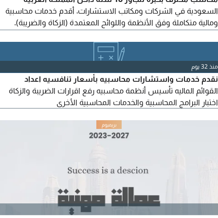
السعودية في الشركات ومكاتب الاستشارات، أقدم خدمات محاسبية
ومالية متكاملة وفق الأنظمة واللوائح المعتمدة (الزكاة والضريبة).
أساعدك على تنظيم أعمالك المالية، تقليل الأخطاء، والالتزام الكامل
بالأنظمة، سواء كنت صاحب مؤسسة، شركة ناشئة، أو نشاط قائم.
الخدمات: مسك الدفاتر المحاسبية وتنظيم الحسابات، إعداد الدورة
منذ 32 يوم
المحاسبية كاملة، إقفال الحسابات الشهرية والسنوية.
نقدم خدمات واستشارات محاسبيه بأسعار تنافسيه اعداد
القوائم الماليه تأسيس أنظمة محاسبيه رفع اقرارات الضريبة والزكاة
اختبار البرامج المحاسبية والخدمات المحاسبية الأخرى