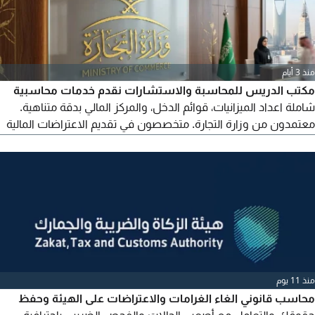
منذ 3 أيام
مكتب الدريس للمحاسبة والاستشارات نقدم خدمات محاسبية
شاملة اعداد الميزانيات، قوائم الدخل، والمركز المالي بدقة متناهية.
معتمدون من وزارة التجارة. متخصصون في تقديم الاعتراضات المالية
وحل المشكلات المعقدة. عرض خاص تدقيق مالي مجاني لمدة 3
شهور عند التعاقد. مقرنا الرياض. للتواصل ادخل رقمك هنا مكتب
الدريس. خبرة تثق بها لمستقب
منذ 11 يوم
محاسب قانوني الغاء الغرامات والاعتراضات على الهيئة وحفظ
حقوقك والتعامل مع أصعب الحالات والفحص الضريبي باحترافية