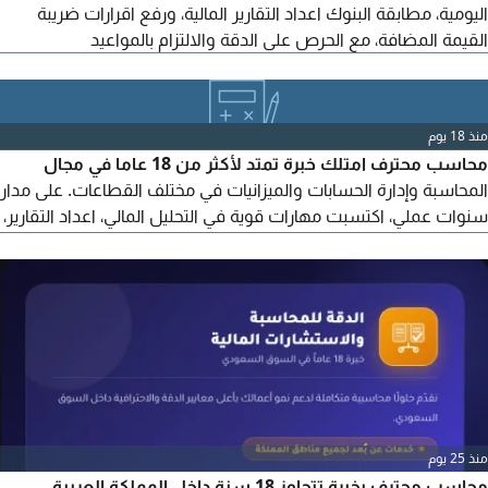
اليومية، مطابقة البنوك اعداد التقارير المالية، ورفع اقرارات ضريبة
القيمة المضافة، مع الحرص على الدقة والالتزام بالمواعيد
منذ 18 يوم
محاسب محترف امتلك خبرة تمتد لأكثر من 18 عاما في مجال
المحاسبة وإدارة الحسابات والميزانيات في مختلف القطاعات. على مدار
سنوات عملي، اكتسبت مهارات قوية في التحليل المالي، اعداد التقارير،
اعداد الميزانيات، ومتابعة الحسابات بدقة وكفاءة عالية. عداد وتدقيق
القوائم المالية الشهرية والسنوية. خبرة واسعة في القيود المحاسبية
والتسويات البنكية. إدارة حسابات العملاء والموردين ومتابعة الذمم.
استخدام متقدم للبرامج
منذ 25 يوم
محاسب محترف بخبرة تتجاوز 18 سنة داخل المملكة العربية