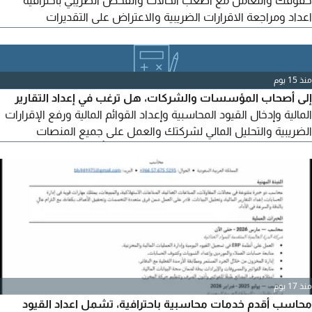
اعداد ومراجعة الاقرارات الضريبية والاعتراض على التقديرات
والغرامات متابعة الدعاوي والنزاعات الضريبية لدى اللجان حتى المحاكم
الضريبية - وتقليل الغرامات - الاعتراضات علي هيئة الزكاة والدخل -
للاستفادة وضمان حقوقك احفظ حقوقك وحقوق منشأتك - خبرة -
منذ 15 يوم
ثقة - سرية تامة - واستشارة مبدئية مجانية
إلى أصحاب المؤسسات والشركات، هل ترغب في إعداد التقارير
المالية وإدخال القيود المحاسبية وإعداد القوائم المالية ورفع الإقرارات
الضريبية والتحليل المالي لشركتك والعمل على جميع المنصات
الحكومية مثل مقيم وتم وقوى وبوابة نقل والتأمينات الاجتماعية
ومدد؟ اتصل بي وسأقوم بخدمتك.
منذ 17 يوم
محاسب أقدم خدمات محاسبية باحترافية، تشمل اعداد القيود