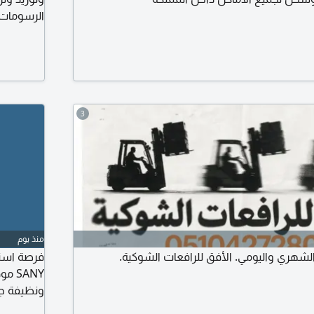
الرسومات 
3
منذ يوم
الشهري واليومي. الأفق للرافعات الشوكية.
ونظيفة جد
بحالة ممت