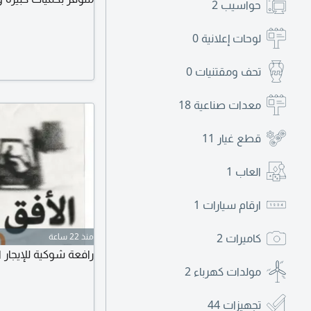
حواسيب
2
لوحات إعلانية
0
تحف ومقتنيات
0
معدات صناعية
18
قطع غيار
11
العاب
1
ارقام سيارات
1
كاميرات
2
منذ 22 ساعة
رافعة شوكية للإيجار 
مولدات كهرباء
2
تجهيزات
44