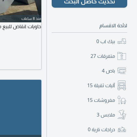
تحديث حاصل البحث
منذ 8 ساعات
لائحة الاقسام
حاويات انقاض للبيع متوفر ج
بيك اب
0
متفرقات
27
باص
4
آليات ثقيلة
15
مفروشات
15
ملابس
3
دراجات نارية
0