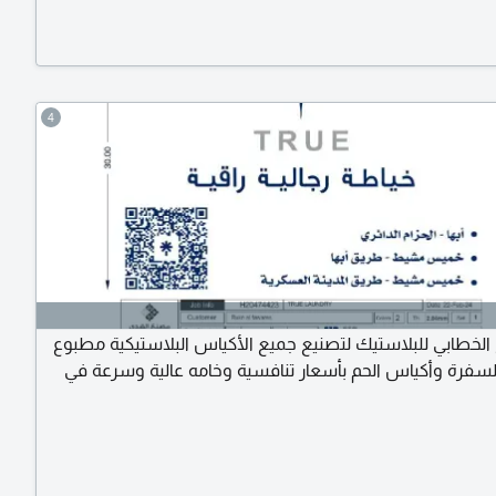
ل داخل موقع مغلق) ومستمرة في العمل. سعر البيع
2500 ريال للتريله (رأس دبل + صندوق) آلية البيع كاش فقط (حوالة
شيك)
4
لخطابي للبلاستيك لتصنيع جميع الأكياس البلاستيكية مطبوع
سفرة وأكياس الحم بأسعار تنافسية وخامه عالية وسرعة في