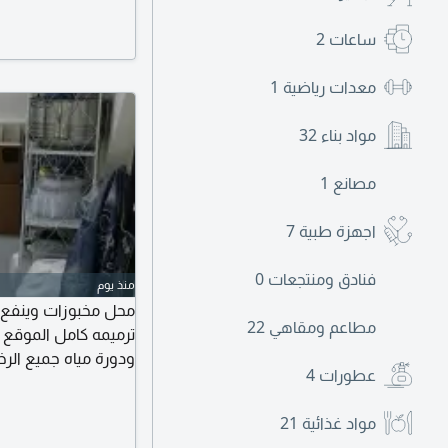
ساعات
2
معدات رياضية
1
مواد بناء
32
مصانع
1
اجهزة طبية
7
فنادق ومنتجعات
0
منذ يوم
محل مخبوزات وينفع ك
مطاعم ومقاهي
22
ترميمه كامل الموقع 
ودورة مياه جميع الر
عطورات
4
كبير ونظام كاشير وادا
سكن المساحة 70 متر دورين المحل إيجاره 57 ألف
مواد غذائية
21