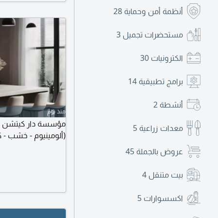
أنظمة أمن وحماية
28
مستحضرات تجميل
3
الكترونيات
30
برامج تطبيقية
14
أنشطة
2
منذ يوم
مؤسسة دار كيتشن للمط
معدات زراعية
5
(ألومينيوم - خشب - ك
عروض بالجملة
45
بيت متنقل
4
اكسسوارات
5