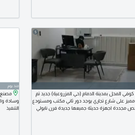
معادن (عم
00
بنكية أو 
5
منذ يوم
وفي المحل بمدينة الدمام (حي المزروعية) جديد تم
مصنع ا
مميز على شارع تجاري يوجد دور ثاني مكتب ومستودع
وسادة وال
خص مجددة اجهزة حديثة جميعها جديدة فرن نابولي
التنفيذ
رة أعمال نظام كاميرات لا يتواصل الا الجاد للتقبيل