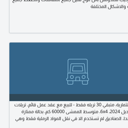
والاشكال المختلفة
فرصة استثمارية، متبقي 30 تريله فقط - للبيع مع عقد عمل قائم. تريلات
SANY موديل 2024، 6x4، متوسط الممشى 60000 كم، بحالة ممتازة
ا. الصناديق لم تستخدم الا في نقل المواد الرملية فقط وهي
ازة. جميع التريلات مفحوصة وتعمل حاليا في مشروع تابع لشركة