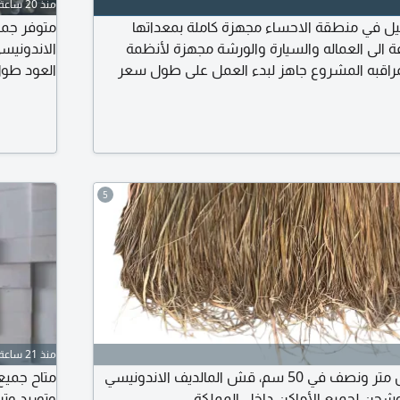
منذ 20 ساعة
بيل في منطقة الاحساء مجهزة كاملة بمعداتها
متوفر جمي
ة الى العماله والسيارة والورشة مجهزة لأنظمة
مراقبه المشروع جاهز لبدء العمل على طول سعر
80 سم في 45 سم الموقع الرياض حي الرمال
5
منذ 21 ساعة
سعر الحبة 30، مقاس متر ونصف في 50 سم، قش المالديف الاندونيسي
متاح جميع 
وشحن لجميع الأماكن داخل المملكة
وتوريد وت