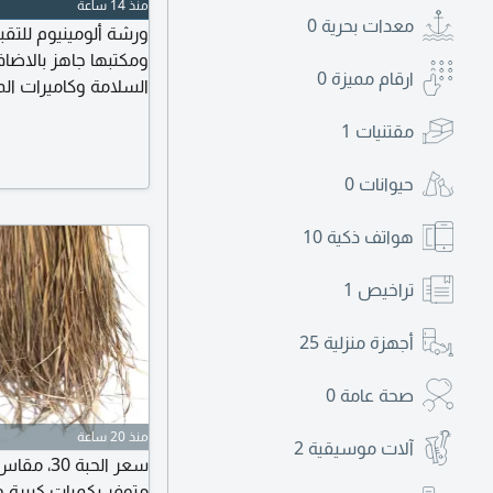
منذ 14 ساعة
معدات بحرية
0
ورشة ألومينيوم للتق
ومكتبها جاهز بالاضاف
ارقام مميزة
0
السلامة وكاميرات ال
الإيجار الشهري 30000 سعر التقبيل على السوم
مقتنيات
1
حيوانات
0
هواتف ذكية
10
تراخيص
1
أجهزة منزلية
25
صحة عامة
0
منذ 20 ساعة
آلات موسيقية
2
متوفر بكميات كبيرة 