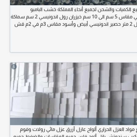
ع الكميات والشحن لجميع أنحاء المملكة خشب البامبو
الاندونيسي مقاس 5 سم الى 10 سم خيزران رول اندونيسي 2 سم سماكة
العود طول 2 متر حصير اندونيسي أبيض وأسود مقاس 3م في 2م قش
المالديف الاندونيسي مقاس 1، 5 متر في 50 سم قش الافريقي مقاس
5
مواد العزل الحراري ألواح عازل أزرق عزل مائي رولات وفوم
ركيب سندوتش بانل ألوح فلين جميع المقاسات والضغط جميع