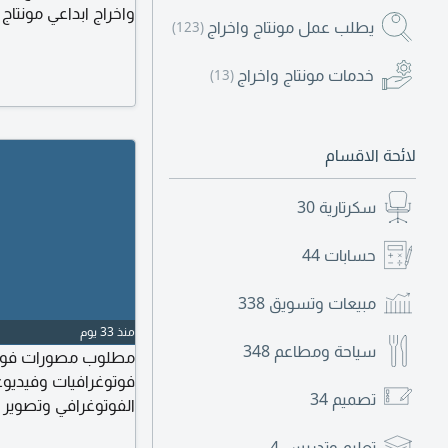
واخراج ابداعي مونتاج
يطلب عمل مونتاج واخراج
(123)
خدمات مونتاج واخراج
(13)
Final Cut Pro حس ابداعي عالي وفهم لمنصات السوشيال ميديا
لائحة الاقسام
سكرتارية
30
حسابات
44
مبيعات وتسويق
338
منذ 33 يوم
سياحة ومطاعم
348
مطلوب مصورات فوتو
فوتوغرافيات وفيديوغر
تصميم
34
الفوتوغرافي وتصوير ال
على تحمل ضغط العمل 
تعليم وتدريس
4