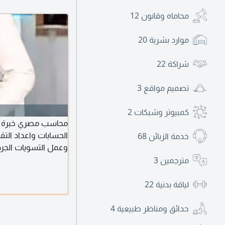
محاماه وقانون
12
موارد بشرية
20
شراكة
22
تصميم مواقع
3
كمبيوتر وشبكات
2
الحسابات واعداد التقا
خدمة الزبائن
68
وعمل التسويات الجرد
جميع البرامج المحاس
مترجمين
3
لياقة بدنية
22
حدائق ومناظر طبيعية
4