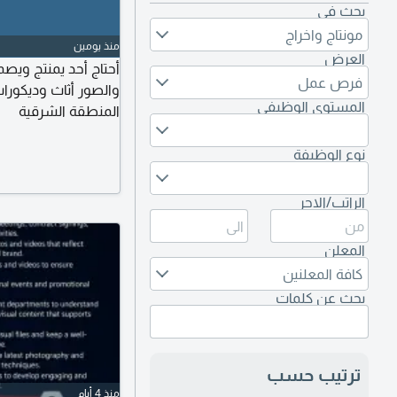
بحث في
مونتاج واخراج
منذ يومين
العرض
فرص عمل
والصور أثاث وديكورا
المستوى الوظيفي
المنطقة الشرقية
نوع الوظيفة
الراتب/الاجر
المعلن
كافة المعلنين
بحث عن كلمات
ترتيب حسب
منذ 4 أيام