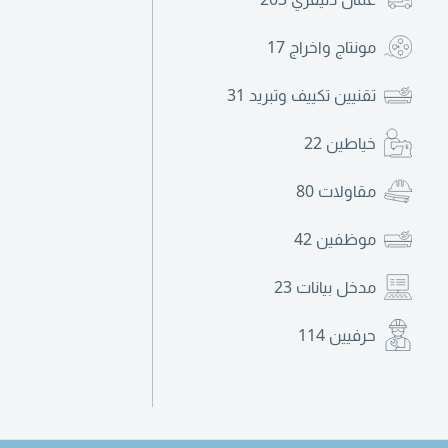
مونتاج واخراج
17
تقنيين تكييف وتبريد
31
خياطين
22
مقاولات
80
موظفين
42
مدخل بيانات
23
حرفيين
114