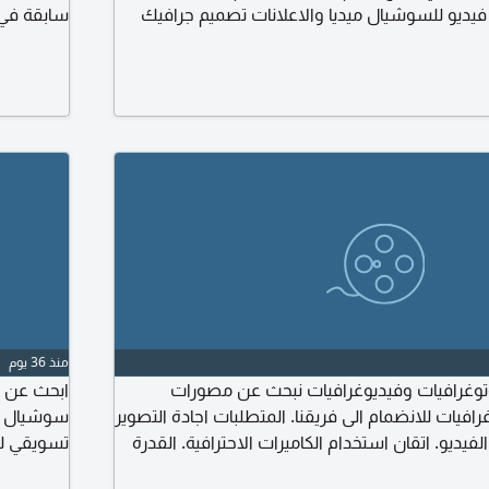
 فيديو للسوشيال ميديا والاعلانات تصميم جرافيك
سابقة في 
أساسي للمحتوى المتطلبات اجادة برامج Adobe Photoshop اجادة
التعامل م
Adobe Premiere Pro اجادة After Effects اجادة DaVinci Resolve أو
العملاء دا
معدات الت
منذ 36 يوم
غرافيات وفيديوغرافيات نبحث عن مصورات
ابحث عن م
افيات للانضمام الى فريقنا. المتطلبات اجادة التصوير
سوشيال مي
فيديو. اتقان استخدام الكاميرات الاحترافية. القدرة
تسويقي لم
وساعات العمل الطويلة. المزايا الراتب يبدأ من