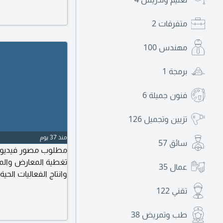
إرسال السيرة الذاتية
متفرقات
2
مهندس
100
برمجة
1
فنون جميلة
6
تزيين وتجميل
126
منذ 37 يوم
سائق
57
مطلوب مصور فيديو و
تغطية المعارض والم
عمال
35
وانتاج الفعاليات الحية
الاحترافي، الالتزام 
تقني
122
سابقة (بورتفوليو) الخ
طب وتمريض
38