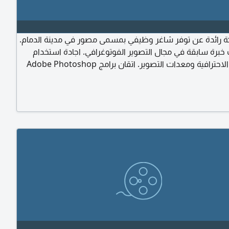
 رائدة عن توفر شاغر وظيفي بمسمى مصور في مدينة الدمام.
 خبرة سابقة في مجال التصوير الفوتوغرافي. اجادة استخدام
الكاميرات الاحترافية ومعدات التصوير. اتقان برامج Adobe Photoshop
وAdobe Lightroom، ويفضل الالمام ببرنامج Adobe Premiere Pro.
واهتمام عال بالتفاصيل. القدرة على الالتزام بالمواعيد والعمل
 المهام والمسؤوليات تصوير المحتوى الفوتوغرافي بما يتوافق