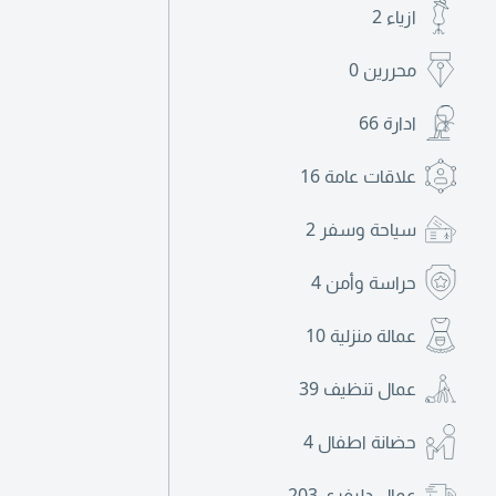
ازياء
2
محررين
0
ادارة
66
علاقات عامة
16
سياحة وسفر
2
حراسة وأمن
4
عمالة منزلية
10
عمال تنظيف
39
حضانة اطفال
4
عمال دليفري
203