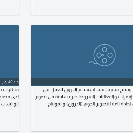
2000 ريال سعودي. يوجد بدل ساعات عمل اضافية (Overtime) يرجى
 عبر واتساب فقط. يرجى عدم الاتصال
منذ 49 يوم
منتج محترف يجيد استخدام الدرون للعمل في
مطلوب مصو
ؤتمرات والفعاليات الشروط خبرة سابقة في تصوير
لدي مصنع ف
، اجادة تامة للتصوير الجوي (الدرون) والمونتاج
الواتساب 
بالمواعيد وحسن التعامل، مع ضرورة وجود ملف أعمال
بر الشمالية