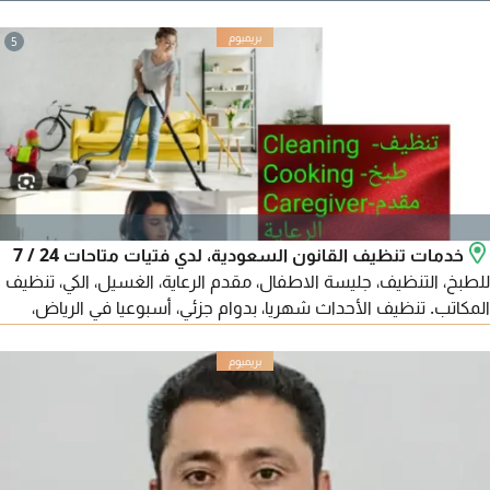
مستوى 2 ومستوى 3 بقرطاس المغلف الأصلي للمطبعة لم يفتح أبدا
وجديد تماما. المجموعة مطبوعة بجودة ممتازة وشاملة الدروس
5
والصفات والوظائف لتعلم اللغة. سبب البيع الحاجة لظروف الخاصة
السعر 250 ريال وقابل للتفاوض البسيط جدا للجادين. لا
خدمات تنظيف القانون السعودية، لدي فتيات متاحات 24 / 7
للطبخ، التنظيف، جليسة الاطفال، مقدم الرعاية، الغسيل، الكي، تنظيف
المكاتب. تنظيف الأحداث شهريا، بدوام جزئي، أسبوعيا في الرياض،
جدة، دام أم