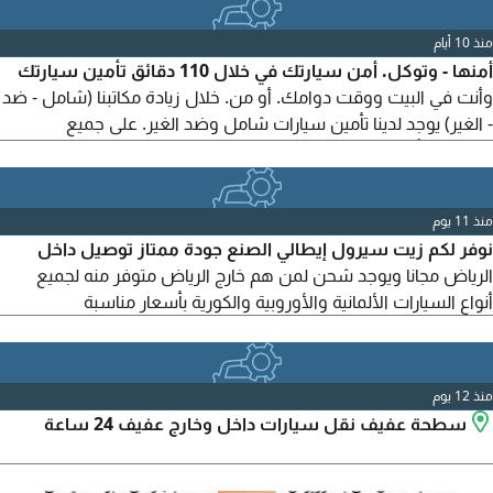
منذ 10 أيام
أمنها - وتوكل. أمن سيارتك في خلال 110 دقائق تأمين سيارتك
وأنت في البيت ووقت دوامك. أو من. خلال زيادة مكاتبنا (شامل - ضد
- الغير) يوجد لدينا تأمين سيارات شامل وضد الغير. على جميع
السيارات بأقل الأسعار بخصم - يصل (30%) يوجد خصم على جميع
الشركات أقل سعر تأمين للاعمار الصغيرة أقل سعر (للشاحنات -
المعدات) تأمين (أفراد - شركات) نقل ملكية. اسقاط جميع أنواع
منذ 11 يوم
السيارات فوري أمن تسلم
نوفر لكم زيت سيرول إيطالي الصنع جودة ممتاز توصيل داخل
الرياض مجانا ويوجد شحن لمن هم خارج الرياض متوفر منه لجميع
أنواع السيارات الألمانية والأوروبية والكورية بأسعار مناسبة
منذ 12 يوم
سطحة عفيف نقل سيارات داخل وخارج عفيف 24 ساعة