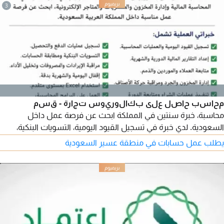
3
محاسب حاصل على بكالوريوس تجارة - قسم
محاسبة، خبرة سنتين في المملكة ابحث عن فرصة عمل داخل
السعودية. لدي خبرة في تسجيل القيود اليومية، التسويات البنكية،
اعداد التقارير المالية، إدارة المخزون والجرد، والعمل على برنامج
يطلب عمل حسابات في منطقة عسير السعودية
Phenix Pro والبرامج المحاسبية الأخرى. أجيد استخدام Excel
وMicrosoft Office، وأتميز بالدقة وسرعة التعلم والعمل تحت
الضغط. متواجد داخل المملكة وجاهز للمباشرة فورا