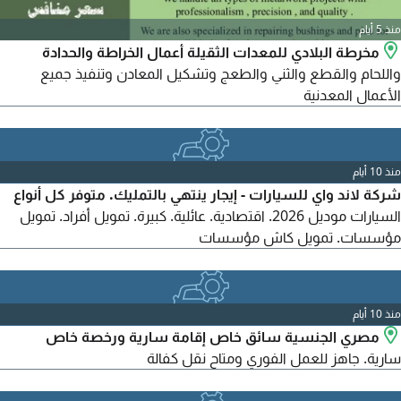
منذ 5 أيام
مخرطة البلادي للمعدات الثقيلة أعمال الخراطة والحدادة
واللحام والقطع والثني والطعج وتشكيل المعادن وتنفيذ جميع
الأعمال المعدنية
منذ 10 أيام
شركة لاند واي للسيارات - إيجار ينتهي بالتمليك. متوفر كل أنواع
السيارات موديل 2026. اقتصادية. عائلية. كبيرة. تمويل أفراد. تمويل
مؤسسات. تمويل كاش مؤسسات
منذ 10 أيام
مصري الجنسية سائق خاص إقامة سارية ورخصة خاص
سارية. جاهز للعمل الفوري ومتاح نقل كفالة