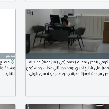
بنكية أو 
5
منذ يوم
وفي المحل بمدينة الدمام (حي المزروعية) جديد تم
مصنع ا
مميز على شارع تجاري يوجد دور ثاني مكتب ومستودع
وسادة وال
خص مجددة اجهزة حديثة جميعها جديدة فرن نابولي
التنفيذ
رة أعمال نظام كاميرات لا يتواصل الا الجاد للتقبيل
5