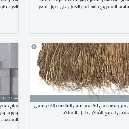
مراقبه المشروع جاهز لبدء العمل على طول سعر
80 سم في 45 سم الموقع الرياض حي الرمال
5
منذ 23 ساعة
سعر الحبة 30، مقاس متر ونصف في 50 سم، قش المالديف الاندونيسي
متاح جميع 
وشحن لجميع الأماكن داخل المملكة
وتوريد وت
الرسومات 