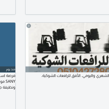
3
منذ يوم
الشهري واليومي. الأفق للرافعات الشوكية.
ونظيفة جد
بحالة ممت
معادن (عم
00