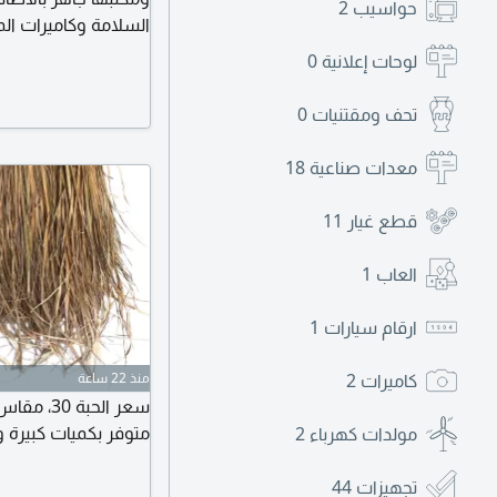
حواسيب
2
السلامة وكاميرات ال
الإيجار الشهري 30000 سعر التقبيل على السوم
لوحات إعلانية
0
تحف ومقتنيات
0
معدات صناعية
18
قطع غيار
11
العاب
1
ارقام سيارات
1
كاميرات
2
منذ 22 ساعة
متوفر بكميات كبيرة 
مولدات كهرباء
2
تجهيزات
44