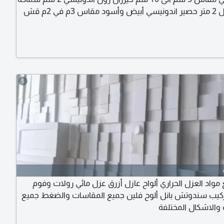
العود طول 2 متر حصير اندونيسي أبيض وأسود مقاس 3م في 2م قش
المالديف الاندونيسي مقاس 1، 5 متر في 50 سم قش الافريقي مقاس
5
مواد العزل الحراري ألواح عازل أزرق عزل مائي رولات وفوم
ركيب سندوتش بانل ألوح فلين جميع المقاسات والضغط جميع
والاشكال المختلفة