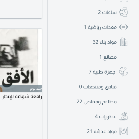
ساعات
2
معدات رياضية
1
مواد بناء
32
مصانع
1
اجهزة طبية
7
فنادق ومنتجعات
0
منذ يوم
رافعة شوكية للإيجار 
مطاعم ومقاهي
22
عطورات
4
مواد غذائية
21