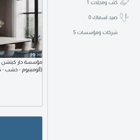
كتب ومجلات
1
صيد اسماك
0
شركات ومؤسسات
5
منذ يوم
مؤسسة دار كيتشن للمط
(ألومينيوم - خشب - ك