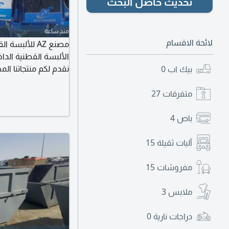
تحديث حاصل البحث
منذ ساعة
لائحة الاقسام
مصنع AZ للأ
الألبسة القطنية الداخ
نقدم لكم منتجاتنا الم
بيك اب
0
المتانة، والتصميم ال
شعبيه لو تدور شعبي
متفرقات
27
على الرقم - جملة
باص
4
آليات ثقيلة
15
مفروشات
15
ملابس
3
دراجات نارية
0