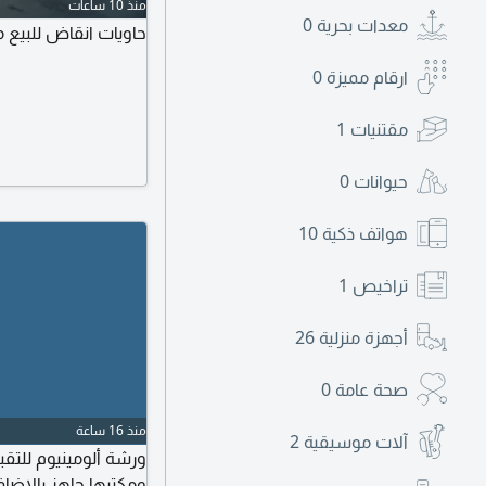
منذ 10 ساعات
معدات بحرية
0
حاويات انقاض للبيع متوفر ج
ارقام مميزة
0
مقتنيات
1
حيوانات
0
هواتف ذكية
10
تراخيص
1
أجهزة منزلية
26
صحة عامة
0
منذ 16 ساعة
آلات موسيقية
2
ورشة ألومينيوم للتق
ومكتبها جاهز بالاضاف