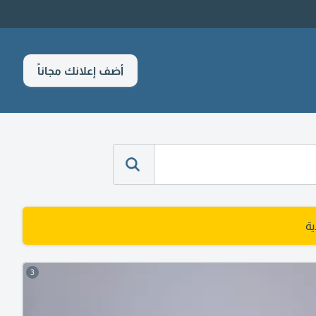
أضف إعلانك مجاناً
ة
3