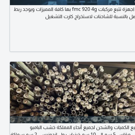
يوجد لدينا اجهزة تتبع مركبات fmc 920 4g بها كافة المميزات ويوجد ربط
 بالنسبة للشاحنات لاستخراج كارت التشغيل
5
ع الكميات والشحن لجميع أنحاء المملكة خشب البامبو
الاندونيسي مقاس 5 سم الى 10 سم خيزران رول اندونيسي 2 سم سماكة