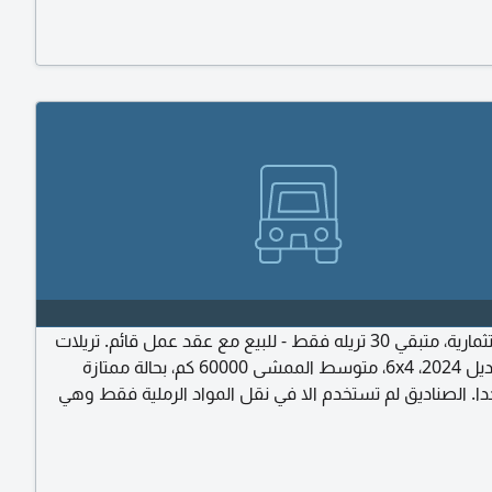
فرصة استثمارية، متبقي 30 تريله فقط - للبيع مع عقد عمل قائم. تريلات
SANY موديل 2024، 6x4، متوسط الممشى 60000 كم، بحالة ممتازة
ا. الصناديق لم تستخدم الا في نقل المواد الرملية فقط وهي
ازة. جميع التريلات مفحوصة وتعمل حاليا في مشروع تابع لشركة
ل داخل موقع مغلق) ومستمرة في العمل. سعر البيع
2500 ريال للتريله (رأس دبل + صندوق) آلية البيع كاش فقط (حوالة