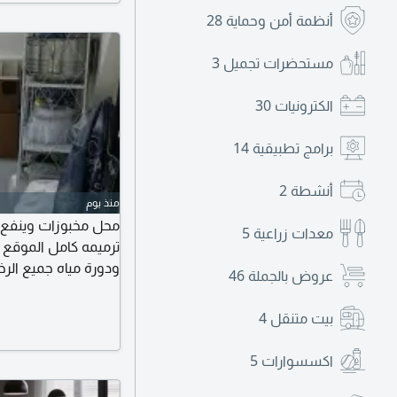
أنظمة أمن وحماية
28
مستحضرات تجميل
3
الكترونيات
30
برامج تطبيقية
14
أنشطة
2
منذ يوم
محل مخبوزات وينفع ك
معدات زراعية
5
ترميمه كامل الموقع 
ودورة مياه جميع الر
عروض بالجملة
46
كبير ونظام كاشير وادا
سكن المساحة 70 متر دورين المحل إيجاره 57 ألف
بيت متنقل
4
اكسسوارات
5