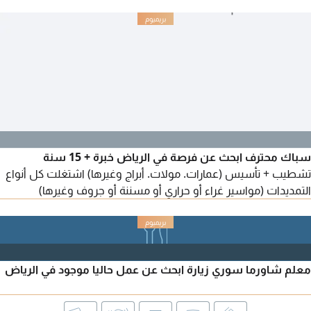
إيجار المحل زين بالنسبة للمحلات المجاورة موقع المحل بقلب المدينة
(الباحة - وسط المدينة - بجوار ادارة الجوازات) بجوار الجوازات
سباك محترف ابحث عن فرصة في الرياض خبرة + 15 سنة
تشطيب + تأسيس (عمارات. مولات. أبراج وغيرها) اشتغلت كل أنواع
التمديدات (مواسير غراء أو حراري أو مسننة أو جروف وغيرها)
معلم شاورما سوري زيارة ابحث عن عمل حاليا موجود في الرياض