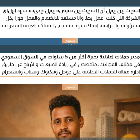
ابحث عن عمل أنا ابحث عن فرصة عمل جديدة بعد اغلاق
الشركة التي كنت اعمل بها، وأنا مستعد للانضمام والعمل فورا بكل
مسؤولية واحترافية. امتلك خبرة عملية في المملكة العربية السعودية
لمدة سنة ونصف ك مشغل كمبيوتر (Computer Operator)
بالاضافة الى خبرة في التسويق الرقمي والأعمال الادارية والخدمات
الحكومية الالكترونية. المهارات المهنية التسويق الرقمي سريع التعلم
والتطوير حسن التعامل مع العملاء قادر على تحمل
مدير حملات اعلانية بخبرة أكثر من 5 سنوات في السوق السعودي
في مختلف المجالات. متخصص في زيادة المبيعات والأرباح عن طريق
ادارة فعالة للحملات الاعلانية على جوجل وتيكتوك وسناب وانستجرام
وفيسبوك وتويتر. خبرة كبيرة في تحسين محركات البحث وابتكار أفكار
تسويقية وتحليل الأداء والأرقام. متواجد بالمملكة ومتاح للعمل مع
الشركات والأفراد بمنتهي الكفاءة. تواصل معي للحصول على نتائج
حقيقية وليس مجرد وعود فارغة