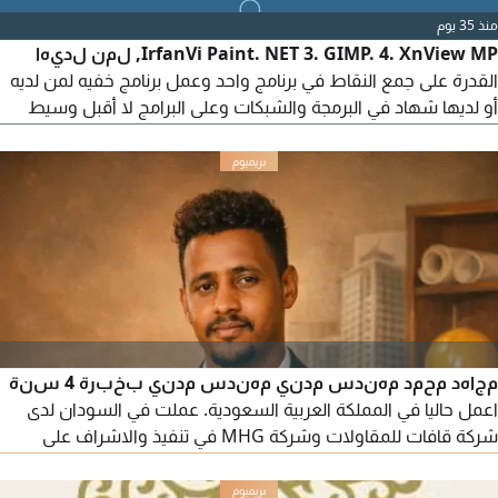
منذ 35 يوم
IrfanVi Paint. NET 3. GIMP. 4. XnView MP, لمن لديها
القدرة على جمع النقاط في برنامج واحد وعمل برنامج خفيه لمن لديه
أو لديها شهاد في البرمجة والشبكات وعلى البرامج لا أقبل وسيط
والشركات العمل على كفالتي خاصه زيارة وبعدها إقامة العمل لدي
في الخفجي حي الجوهرة الشارع التجاري
مجاهد محمد مهندس مدني مهندس مدني بخبرة 4 سنة
اعمل حاليا في المملكة العربية السعودية. عملت في السودان لدى
شركة قافات للمقاولات وشركة MHG في تنفيذ والاشراف على
الأعمال الانشائية والتشطيبات وإدارة مواقع العمل. اعمل حاليا لدى
مؤسسة تعميد للإنشاءات والمقاولات، وأتولى تنفيذ ومتابعة أعمال