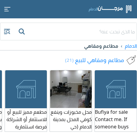
الدمام
الدمام
مطاعم ومقاهي
مطاعم ومقاهي للبيع
(21)
Bufiya for sale
محل مخبوزات وينفع
مطعم مميز للبيع أو
م
Contact me. If
كوفي المحل بمدينة
للاستثمار أو الشراكة
ب
someone buys
الدمام (حي
فرصة استثمارية
و
Bufiya
المزروعية) جديد تم
مميزة في مطعم
ع