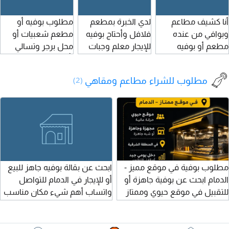
أنا كشيف مطاعم
لدي الخبرة بمطعم
مطلوب بوفيه أو
وبوافي من عنده
فلافل وأحتاج بوفيه
مطعم شعبيات أو
مطعم أو بوفيه
للإيجار معلم وجبات
محل برجر وتسالي
للإيجار يتواصل معي
شاميه متكامله تكون
بأدواتها للإيجار أو
على هذا الرقم أو
في الرياض أو في
شراكة بالتشغيل
مطلوب للشراء مطاعم ومقاهي
(2)
يراسلني رقم
الطائف جدة المدينة
عندي فريق جاهز
تكون في موقع ممتاز
أو راتب متميز وعندي
عدد من المعلمين
مطلوب بوفية في موقع مميز -
ابحث عن بقالة بوفيه جاهز للبيع
الدمام ابحث عن بوفية جاهزة أو
أو للإيجار في الدمام للتواصل
للتقبيل في موقع حيوي وممتاز
واتساب أهم شيء مكان مناسب
داخل الدمام يفضل تكون موقع
عليه حركة عالية (عمال / شركات /
أحياء نشطة) مجهزة بالكامل أو