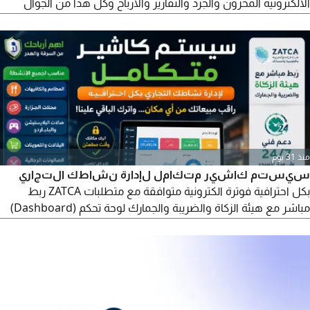
الالكترونية المخزون والجرد والتقارير والأرباح وكل هذا من الجوال
(اندرويد أو آيفون) أو الكمبيوتر مناسب للمحلات التجارية والعطور
والمطاعم والكافيهات والمستودعات للاستفسار
منذ 31 يوم
سيستم كاشير متكامل لإدارة نشاطك التجاري
بكل احترافية فوترة الكترونية متوافقة مع متطلبات ZATCA ربط
مباشر مع هيئة الزكاة والضريبة والجمارك لوحة تحكم (Dashboard)
احترافية لمتابعة الأداء تقارير مبيعات وأرباح ومخزون دقيقة سهل
الاستخدام وبدون أي تعقيدات اتصل الآن واحصل على نسخة تجريبية
لمدة أسبوع