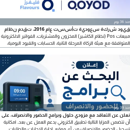
منذ 36 يوم
قيود شركة سعودية تأسست عام 2016، تقدم نظام
مبيعات Pos (نظام الكاشير) المخزون والمشتريات، الفواتير الالكترونية
المتوافقة مع هيئة الزكاة المرحلة الثانية، الحسابات والقيود اليومية،
ادارة العملاء والموردين والتقارير المالية وتتميز بسهولة الاستخدام
حتى لغير المحاسبين ومناسبة للمطاعم والكافيهات والمتاجر
والخدمات أسعار الباقات تبدأ من 1200 ريال مع امكانية توفير الاجهزة
والطابعات للتواصل
منذ 39 يوم
نعلن عن التعاقد مع مزودي حلول وبرامج الحضور والانصراف، على
أن تتضمن المزايا التالية تطبيق الكتروني يدعم العمل عن بعد. امكانية
تسجيل الحضور والانصراف من أي موقع. إدارة الاجازات والطلبات