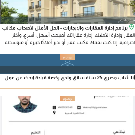
منذ 43 يوم
برنامج إدارة العقارات والإيجارات - الحل الأمثل لأصحاب مكاتب
العقار وإدارة الأملاك. إدارة عقاراتك أصبحت أسهل، أسرع، وأكثر
احترافية. إذا كنت تمتلك مكتب عقار أو تدير أملاكًا كبيرة أو متوسطة
أو حتى صغيرة، فهذا البرنامج صمم خصيصًا لك. يساعدك على متابعة
جميع أعمالك العقارية بكل سهولة: الإيجارات - العقود - التحصيل -
الصيانة - التقارير - التذكيرات - الحسابات، وكل ذلك بضغطة زر.
أنا شاب مصري 25 سنة سائق ولدي رخصة قيادة ابحث عن عمل