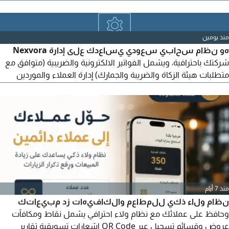
وتتبع الفواتير والمدفوعات
منذ يومين
هو نظام سحابي سعودي يساعدك على إدارة Nexvora
شركتك باحترافية، ويشمل الفواتير الالكترونية والضريبية (متوافق مع
متطلبات هيئة الزكاة والضريبة والجمارك) إدارة العملاء والموردين
عروض الأسعار إدارة المخزون والمبيعات والمشتريات متابعة السداد
والتحصيل إدارة الموارد البشرية والرواتب تقارير وإحصائيات ذكية نظام
سحابي آمن يمكنك الوصول اليه من أي مكان لفترة محدودة خصم
50% على الاشتراك
منذ 7 أيام
نظام ولاء ذكي للمطاعم والكافيهات زد مبيعاتك
وحافظ على عملائك مع نظام ولاء احترافي يشمل نقاط ومكافآت
عروض وقسائم تسجيل عبر QR Code اشعارات تسويقية تقارير