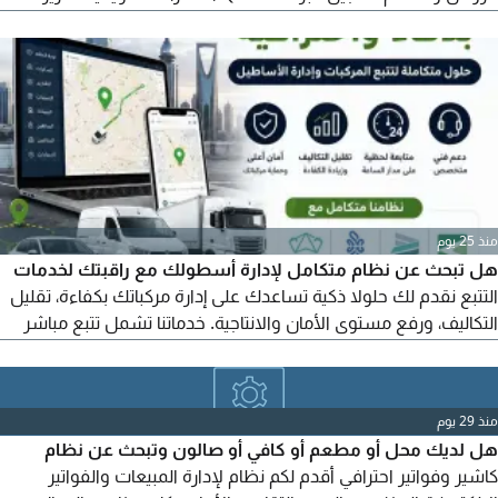
وإحصائيات دقيقة مناسب للمطاعم والكافيهات والفود ترك ومحلات
الحلويات. ساعد عملاءك على العودة باستمرار، وارفع متوسط قيمة
الطلب وابن قاعدة عملاء مخلصة. الرجاء التواصل
منذ 25 يوم
هل تبحث عن نظام متكامل لإدارة أسطولك مع راقبتك لخدمات
التتبع نقدم لك حلولا ذكية تساعدك على إدارة مركباتك بكفاءة، تقليل
التكاليف، ورفع مستوى الأمان والانتاجية. خدماتنا تشمل تتبع مباشر
للمركبات على مدار الساعة. نظام احترافي لإدارة الأسطول عبر لوحة
تحكم متكاملة. متابعة مواقع المركبات وسجل الرحلات والسرعات.
تنبيهات فورية للحركة، التوقف، وتجاوز السرعة. إدارة السائقين
منذ 29 يوم
هل لديك محل أو مطعم أو كافي أو صالون وتبحث عن نظام
كاشير وفواتير احترافي أقدم لكم نظام لإدارة المبيعات والفواتير