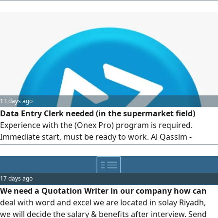
Providing student services and electronic services,
printing, copying and photocopying, designing and
formatting files using computer programs, packaging,
binding and spiral binding, selling stationery supplies and
customer service, and maintaining the cleanliness and
organization of the workplace. Requirements: Previous
practical experience in libraries or service centers.
13 days ago
Data Entry Clerk needed (in the supermarket field)
Experience with the (Onex Pro) program is required.
Immediate start, must be ready to work. Al Qassim -
Buraidah - Al Nahda District
17 days ago
We need a Quotation Writer in our company how can
deal with word and excel we are located in solay Riyadh,
we will decide the salary & benefits after interview. Send