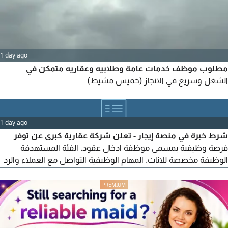
1 day ago
مطلوب موظف خدمات عامة وطلابيه وعقاريه متمكن في
الشغل وسريع في الانجاز (خميس مشيط)
1 day ago
شرط خبرة في منصة إيجار - تعلن شركة عقارية كبرى عن توفر
فرصة وظيفية بمسمى موظفة ادخال عقود. الفئة المستهدفة
الوظيفة مخصصة للاناث. المهام الوظيفية التواصل مع العملاء والرد
على استفساراتهم المتعلقة بالعقود. ادخال بيانات العقود في النظام
بدقة واحترافية. متابعة الطلبات والاشراف على سير عمليات العقود.
مراجعة العقود والتأكد من اكتمال البيانات وصحتها. أرشفة العقود
الكتروانيا وتنظيم الملفات والمستندات