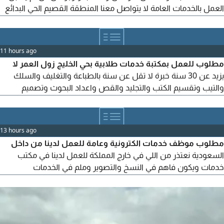
العمل بالخدمات العامة لا يتواصل معنا المنطقة القصيم الحي البدائع
التواصل
11 hours ago
مطلوب للعمل بمكتبة خدمات طلابية بحي الخليج زول العمر لا
يزيد عن 30 سنة خبرة لا تقل عن سنة بالطباعة والتغليف والسلك
والتيب وتقسيم الكتب والتجليد والقص واعداد البحوث وتصميم
البوربوينت والسير الذاتية الاكسل الكتابة على الوورد الراتب يبدأ من
1700 ريال الى 2000 ريال بعد فترة التجربة السكن متوفر المنطبق
عليه الشروط إرسال السيرة الذاتية على الواتساب ممنوع الاتصال منعا
13 hours ago
للاحراج اذا تمت الموافقة سيتم الاتصال
مطلوب موظف خدمات الكترونية وعامة للعمل لدينا من داخل
السعودية نعتذر من اللي في خارج المملكة للعمل لدينا في مكتب
خدمات ويكون فاهم في النسخ والتصوير وملم في الخدمات
الالكترونية العنوان الدمام حي طيبة يفضل من سكان الدمام
والاستفسارات مع المقابله