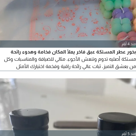
منذ 4 أيام
بخور عطر المستكة عبق فاخر يملأ المكان فخامة وهدوء رائحة
مستكة أصليه تدوم وتنعش الأجوء. مثالي للضيافة والمناسبات وكل
من يعشق التميز. ثبات عالي رائحة راقية وفخمة اختيارك الأمثل
للأوقات الخاصة يوجد عروض والتوصيل مجاني شموع تصنع بحب
لتمنحك هدوءا يلامس الروح وفخامة تليق بذوقك. كل شمعة تحكي
لحظة، وكل رائحة تترك أثرا. فخامة بسيطة، عطر يدوم، ولمسة
تشبهك. شموع طبيعية
منذ 5 أيام