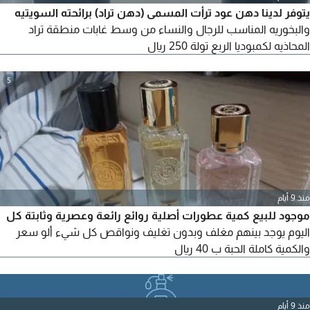
يتوفر لدينا دهن عود ترأت المسمى (دهن تراد) برائحته السويتيه
والبخوريه المناسب للرجال والنساء من وسط غابات منطقة تراد
المحاذيه لكمبوديا الربع تولة 250 ريال
5
منذ 9 أيام
موجود للبيع كمية عطورات أصلية روائع رائعة وعصرية وثابتة كل
اليوم يوجد بينهم مغلف وبدون تغليف ونواقص كل شيء ألو سعر
والكمية كاملة الحبة ب 40 ريال
منذ 9 أيام