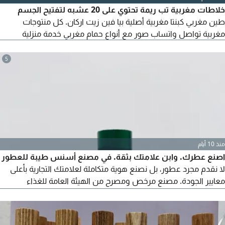
خلاطات مغربية تب ريمة تحتوي على 20 عشبه لتفتيح الجسم
طين مغربي كبنتا مغربية أصلية بيا فين زيت اركان. كل منتوجات
مغربية تواصل واتساب صور مع أنواع حمام مغربي خدمة منزلية
5
منذ 10 أيام
اصنع عطرك. وابن علامتك بثقة. في مصنع أسنس طيبة للعطور
لا نقدم مجرد عطور، بل نصنع هوية متكاملة لعلامتك التجارية بأعلى
معايير الجودة. مصنع مرخص ومصرح من الهيئة العامة للغذاء
والدواء. تصنيع للغير بعلامتك التجارية الخاصة. أجود الزيوت العطرية
والخامات العالمية. تعبئة وتغليف فاخر بتصاميم احترافية. جودة، ثبات،
وفخامة تنافس أقوى العلامات. سواء كنت تبدأ مشروعك أو تطور