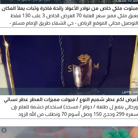
منذ 10 ساعات
مبثوث ملكي خاص من نوادر الأعواد رائحة فاخرة وثبات يملأ المكان
بعبق ملكي مميز سعر العلبة 70 العرض الخاص 3 علب 130 فقط
التوصيل مجاني الموقع الرياض - حي الشفاء طريق الإمام مسلم -
بجوار شاي الحداق للطلب وخدمة العملاء
منذ يومين
أعرض لكم عطر شميم النوع / فيولت مميزات العطر عطر نسائي
ورجالي ينفع ل طلعة / دوام / مسجد) استخدام حشمة للعلم بإن
سعره 299 وحدي 150 وصل أسوم 70 ونطلب من الله الزود
للاستفسار تواصل
5