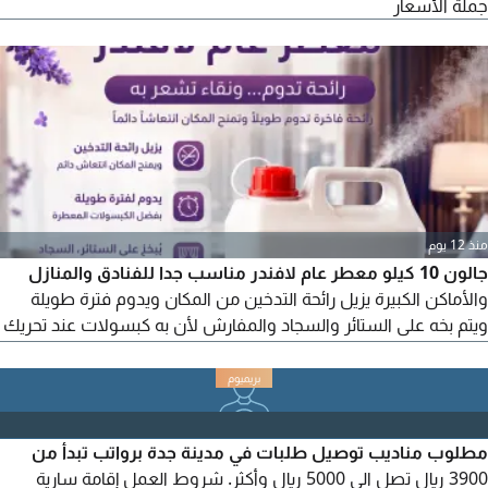
جملة الأسعار
منذ 12 يوم
جالون 10 كيلو معطر عام لافندر مناسب جدا للفنادق والمنازل
والأماكن الكبيرة يزيل رائحة التدخين من المكان ويدوم فترة طويلة
ويتم بخه على الستائر والسجاد والمفارش لأن به كبسولات عند تحريك
مكان بخ المعطر تخرج الكبسولات لتساعد على اطالة مدة العطر سعر
الجالون أل 10 كيلو 500 ريال ومع أول طلب فيه خصم 50 ريال يعني
ب 450 ريال والتوصيل مجانا ومش بس كدة وكمان بتأخذ بخاخ بمب
هدية للتواصل
مطلوب مناديب توصيل طلبات في مدينة جدة برواتب تبدأ من
3900 ريال تصل الى 5000 ريال وأكثر. شروط العمل إقامة سارية