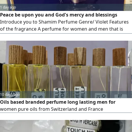
1 day ago
Peace be upon you and God's mercy and blessings
Introduce you to Shamim Perfume Genre/ Violet Features
of the fragrance A perfume for women and men that is
useful for/ outing/ work/ mosque) using decency For
information that its price is 299 riyals and 160 riyals Asom
70 has arrived and we ask God to provide For inquiries,
contact
10 days ago
Oils based branded perfume long lasting men for
women pure oils from Switzerland and France