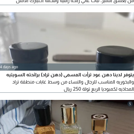
من يعشق التميز. ثبات عالي رائحة راقية وفخمة اختيارك الأمثل
للأوقات الخاصة يوجد عروض والتوصيل مجاني شموع تصنع بحب
لتمنحك هدوءا يلامس الروح وفخامة تليق بذوقك. كل شمعة تحكي
لحظة، وكل رائحة تترك أثرا. فخامة بسيطة، عطر يدوم، ولمسة
تشبهك. شموع طبيعية
4 days ago
يتوفر لدينا دهن عود ترأت المسمى (دهن تراد) برائحته السويتيه
والبخوريه المناسب للرجال والنساء من وسط غابات منطقة تراد
المحاذيه لكمبوديا الربع تولة 250 ريال
5