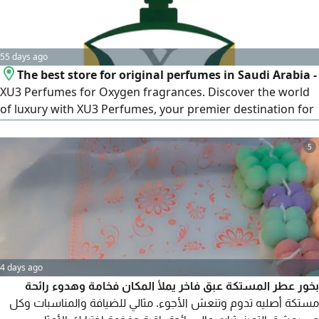
55 days ago
The best store for original perfumes in Saudi Arabia -
XU3 Perfumes for Oxygen fragrances. Discover the world
of luxury with XU3 Perfumes, your premier destination for
the finest authentic fragrances. We offer you an
exceptional collection that reflects your personality and
5
leaves an unforgettable impression. Among the highlights
of our luxury Oxygen Perfumes Al Majlis perfume - the
elegance of presence
4 days ago
بخور عطر المستكة عبق فاخر يملأ المكان فخامة وهدوء رائحة
مستكة أصليه تدوم وتنعش الأجوء. مثالي للضيافة والمناسبات وكل