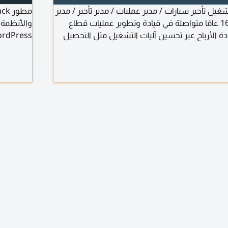
ل تأجير سيارات / مدير عمليات / مدير تأجير / مدير
منطقة. أمتلك خبرة 16 عامًا متواصلة في قيادة وتطوير عمليات قطاع
يادة الأرباح عبر تحسين آليات التشغيل مثل التحصيل
ديّ خبرة واسعة في إدارة العمليات، وافتتاح الفروع
ة دوران الأسطول بالتنسيق مع قطاعي الصيانة
في مجال تط
لرياض.
ani. com