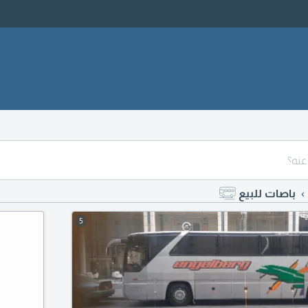
باصات للبيع
5