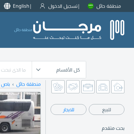
منطقة حائل
تسجيل الدخول
English
منطقة حائل
كل الأقسام
منطقة حائل
باص
للبيع
للايجار
بحث متقدم