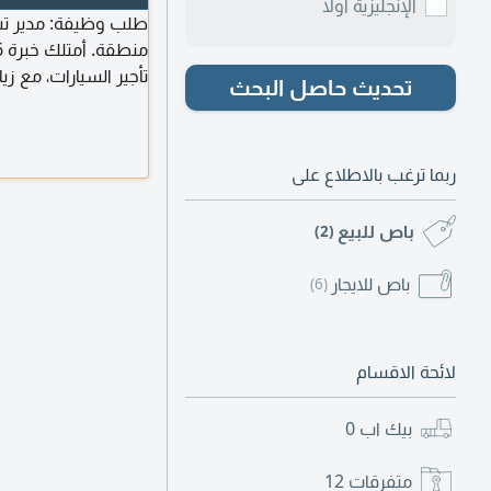
الإنجليزية أولا
طلب وظيفة: مدير تشغي
تأجير السيارات، مع ز
تحديث حاصل البحث
وتقليل نسب التعثر. ل
الجديدة، وضمان سرع
والحوادث. مقيم في ا
ربما ترغب بالاطلاع على
باص للبيع
(2)
باص للايجار
(6)
لائحة الاقسام
بيك اب
0
متفرقات
12