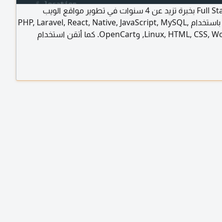
مطور Full Stack بخبرة تزيد عن 4 سنوات في تطوير مواقع الويب
والأنظمة باستخدام PHP, Laravel, React, Native, JavaScript, MySQL,
Linux, HTML, CSS, WordPress, وOpenCart. كما أتقن استخدام
Claude Code لرفع الانتاجية وتسريع عملية التطوير. ابحث عن فرصة عمل
وير الويب، ومتواجد حاليا في الرياض رابط الأعمال
hamzaalyam