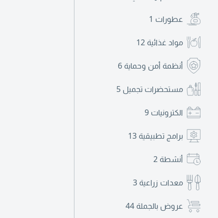
عطورات
1
مواد غذائية
12
أنظمة أمن وحماية
6
مستحضرات تجميل
5
الكترونيات
9
برامج تطبيقية
13
أنشطة
2
معدات زراعية
3
عروض بالجملة
44