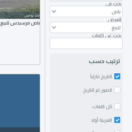
بحث في
باص
منذ يومين
العرض
باص مرسيدس للبيع حالة جيده 
للبيع
بحث عن كلمات
ترتيب حسب
التاريخ تنازلياً
الصور ثم التاريخ
كل اللغات
العربية أولا