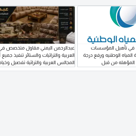
 في تأهيل المؤسسات
عبدالرحمن اليمني مقاول متخصص في
لمياه الوطنيه ورفع درجة
العربية والتراثيات والستائر تنفيذ جميع 
لمؤهله من قبل
المجالس العربية والتراثية تفصيل وخيا
وتلبيس المجالس والكنب تصميم وتنفيذ
بجميع أنواعها يوجد كادر متخصص وذو
تنفيذ جميع الأعمال باحترافية تنفيذ مش
الأفراد والفلل والاستراحات والكميات 
والاستفسار