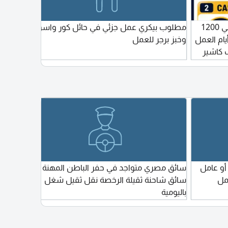
مطلوب عماله في حائل الراتب الأساسي 1200
مطلوب بيكري عمل جزئي في حائل كور واسون
er
لعمل 12 ساعة أيام العمل
وخبز برجر للعمل
r is
ب كاشير
يجيد اللغة العربية الراتب الأساسي 1300 وبدل
ct
عمل 12 ساعة مكان العمل
أو عامل
سائق مصري متواجد في حفر الباطن المهنة
محاسب
مل
سائق شاحنة ثقيلة الرخصة نقل ثقيل شغل
محاسبة
باليومية
لدي خب
واعداد 
وإدارة