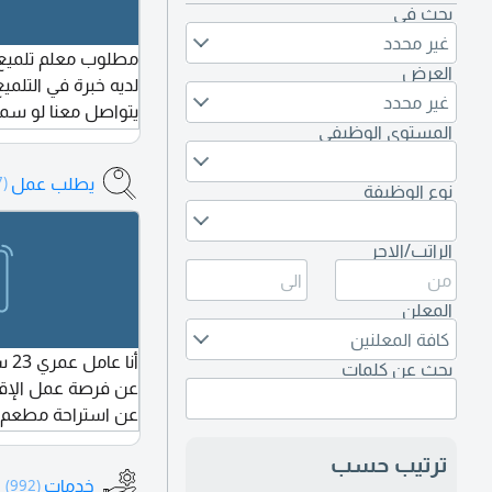
بحث في
غير محدد
مطلوب معلم تلميع 
العرض
لديه خبرة في التلميع
غير محدد
يتواصل معنا لو س
المستوى الوظيفي
يطلب عمل
(35,587)
نوع الوظيفة
الراتب/الاجر
المعلن
كافة المعلنين
أنا
بحث عن كلمات
عن فرصة عمل الإقا
عن استراحة مطعم ش
شغل موجود في جا
ترتيب حسب
وكف وحق عمل. اتمن
خدمات
(992)