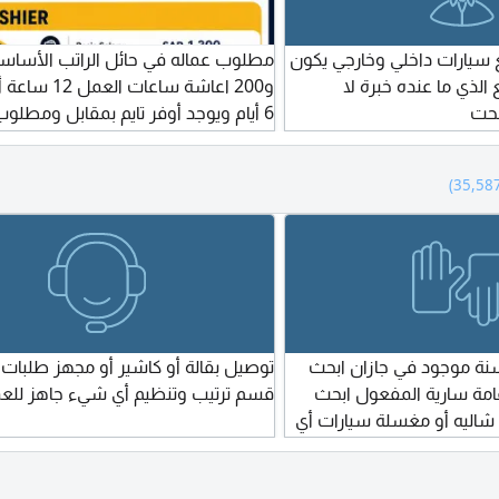
سيارات داخلي وخارجي يكون
 الذي ما عنده خبرة لا
و200 اعاشة ساعات ا
محت
6 أيام ويوجد أوفر تايم بمقابل ومطلو
اعاشة 200 ساعات ال
حائل التواصل
 عامل عمري 23 سنة موجود في جازان ابحث
توصيل بقالة أو كاشير أو مجهز طلبات 
مة سارية المفعول ابحث
قسم ترتيب وتنظيم أي شيء جاهز للع
اليه أو مغسلة سيارات أي
زان متعطل وانسان نشيط
ى التواصل