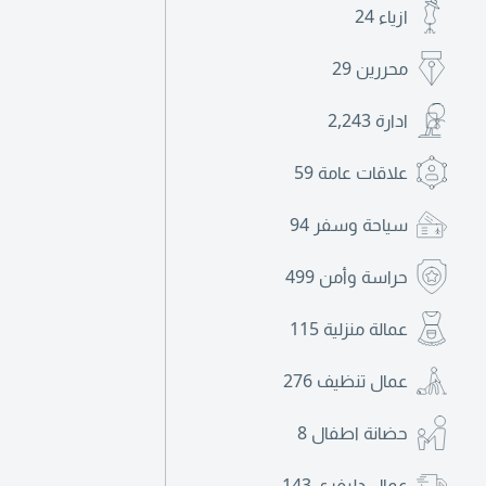
ازياء
24
محررين
29
ادارة
2,243
علاقات عامة
59
سياحة وسفر
94
حراسة وأمن
499
عمالة منزلية
115
عمال تنظيف
276
حضانة اطفال
8
عمال دليفري
143