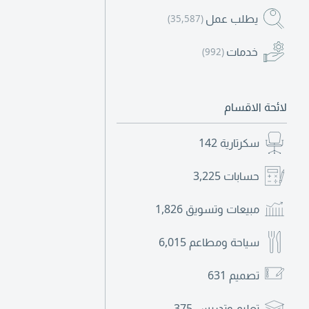
يطلب عمل
(35,587)
خدمات
(992)
لائحة الاقسام
سكرتارية
142
حسابات
3,225
مبيعات وتسويق
1,826
سياحة ومطاعم
6,015
تصميم
631
تعليم وتدريس
375